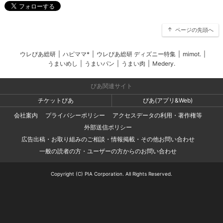
ページの先頭へ
ウレぴあ総研
|
ハピママ*
|
ウレぴあ総研 ディズニー特集
|
mimot.
|
うまいめし
|
うまいパン
|
うまい肉
|
Medery.
ぴあ関連サイト
チケットぴあ
ぴあ(アプリ&Web)
会社案内
プライバシーポリシー
アクセスデータの利用・著作権等
外部送信ポリシー
広告出稿・お取り組みのご相談・情報掲載・その他お問い合わせ
一般の読者の方・ユーザーの方からのお問い合わせ
Copyright (C) PIA Corporation. All Rights Reserved.