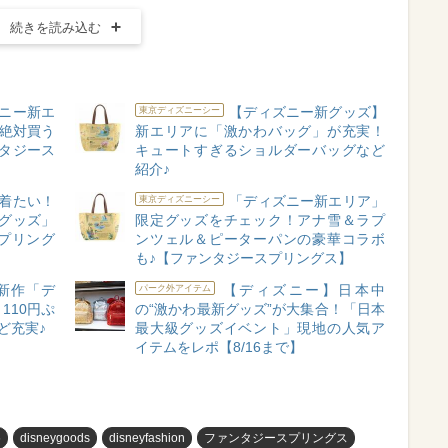
続きを読み込む
ニー新エ
【ディズニー新グッズ】
東京ディズニーシー
”絶対買う
新エリアに「激かわバッグ」が充実！
ンタジース
キュートすぎるショルダーバッグなど
紹介♪
着たい！
「ディズニー新エリア」
東京ディズニーシー
グッズ」
限定グッズをチェック！アナ雪＆ラプ
プリング
ンツェル＆ピーターパンの豪華コラボ
も♪【ファンタジースプリングス】
新作「デ
【ディズニー】日本中
パーク外アイテム
110円ぷ
の“激かわ最新グッズ”が大集合！「日本
ど充実♪
最大級グッズイベント」現地の人気ア
イテムをレポ【8/16まで】
め
disneygoods
disneyfashion
ファンタジースプリングス