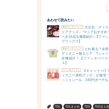
あわせて読みたい
大注目「ディズ
東京ディズニーシー
リアグッズ」“マニアおすすめ
べき16品を徹底紹介♪【ファ
プリングス】
どれ着る？全部
東京ディズニーシー
ディズニー新エリア「Tシャツ
全種紹介！【ファンタジース
ス】
【キャンドゥ】
パーク外アイテム
ィズニー便利グッズ」が激安！
っくりシール、330円ポーチな
>
TDL
TDLまとめ
TDS
TDSまと