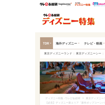
ウレぴあ総研
ハピママ*
ウレぴあ
ディ
TDR
海外ディズニー
テレビ・映画
東京ディズニーランド
東京ディズニーシー
>
ディズニー特集 -ウレぴあ総研
東京ディズニー
【必見】ディズニー新エリア「新作ポップコーンバ