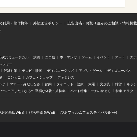
の利用・著作権等
外部送信ポリシー
広告出稿・お取り組みのご相談・情報掲載
せ
.5次元ミュージカル
演劇
ニコ動
本・マンガ
ゲーム
イベント
アート
スポ
レジャー
混雑対策
テレビ・映画
ディズニーグッズ
アプリ・ゲーム
ディズニーパス
酒
コンビニ
カフェ・ショップ
ファミレス
かけ
マナー・身だしなみ
節約
ダイエット・健康
家電
文房具
雑貨
キッチ
〜シェアしたくなる〜 至福な体験・旅特集
ペット特集：ウチのかぞく
特集 カラダ
ぴあ関⻄版WEB
ぴあ中部版WEB
ぴあフィルムフェスティバル(PFF)