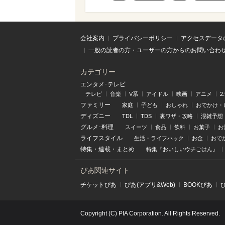
会社案内
プライバシーポリシー
アクセスデータ
一般の読者の方・ユーザーの方からのお問い合わ
カテゴリー
エンタメ･テレビ
テレビ
音楽
V系
アイドル
映画
アニメ
2
ファミリー
家庭
子ども
おしゃれ
おでかけ・
ディズニー
TDL
TDS
裏ワザ・攻略
混雑予想
グルメ･料理
スイーツ
食品
飲料
お菓子
お
ライフスタイル
生活・ライフハック
お金
おで
特集
・
連載
・
まとめ
特集『おいしいウチごはん』
ぴあ関連サイト
チケットぴあ
ぴあ(アプリ&Web)
BOOKぴあ
Copyright (C) PIA Corporation. All Rights Reserved.