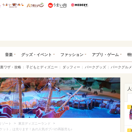
総研 ディズニー特集
mimot.
うまいめし
うまいパン
うまい肉
Medery.
ズニー特集 -ウレぴあ総研
音楽
グッズ・イベント
ファッション
アプリ・ゲーム
特
裏ワザ・攻略
子どもとディズニー
ダッフィー
パークグッズ
パークグルメ
人
1
>
>
リゾート
東京ディズニーランド
ケット」は光ります！あの人気ポプバの再販売も♪
2