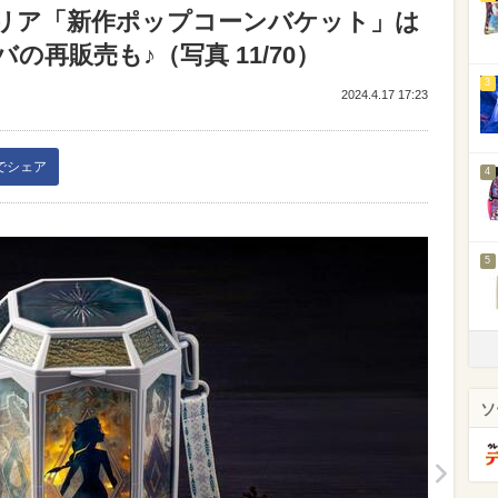
リア「新作ポップコーンバケット」は
再販売も♪（写真 11/70）
3
2024.4.17 17:23
kでシェア
4
5
ソ