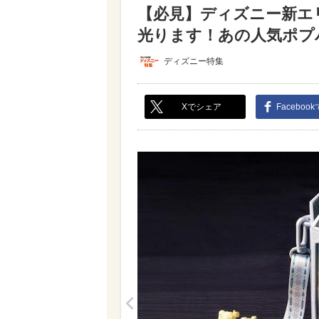
【必見】ディズニー新エ
光ります！あの人気ポプバの
ディズニー特集
Xでシェア
Faceboo
<