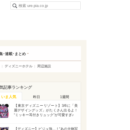
集･連載･まとめ
ディズニーホテル
周辺施設
気記事ランキング
いま人気
昨日
1週間
【東京ディズニーリゾート】3/6に「美
麗デザイングッズ」がたくさん出るよ！
“ミッキー耳付きリュック”が可愛すぎ♪
【ディズニー】ビジュ強…！“あの大物写