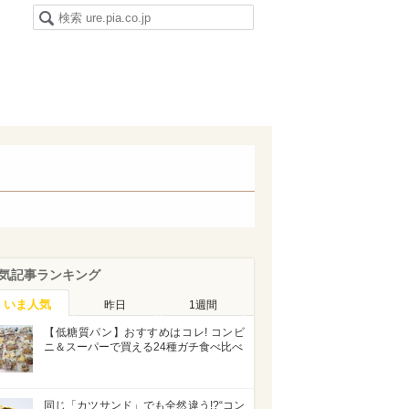
気記事ランキング
いま人気
昨日
1週間
【低糖質パン】おすすめはコレ! コンビ
ニ＆スーパーで買える24種ガチ食べ比べ
同じ「カツサンド」でも全然違う!?“コン