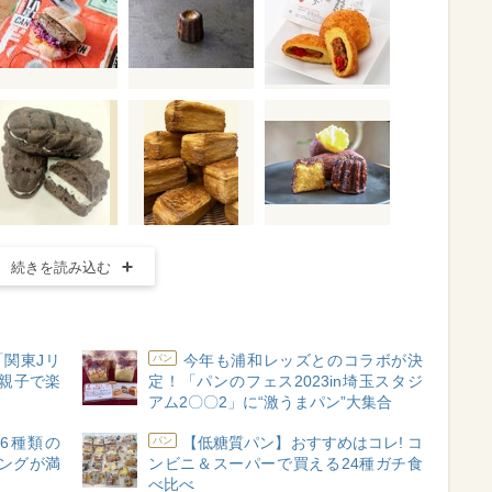
続きを読み込む
「関東Jリ
今年も浦和レッズとのコラボが決
パン
親子で楽
定！「パンのフェス2023in埼玉スタジ
アム2〇〇2」に“激うまパン”大集合
6種類の
【低糖質パン】おすすめはコレ! コ
パン
ーニングが満
ンビニ＆スーパーで買える24種ガチ食
べ比べ