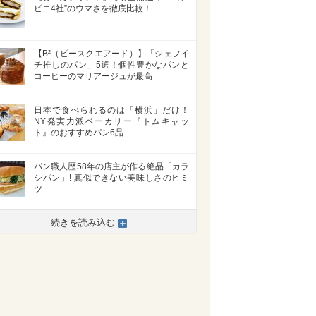
ビニ4社”のウマさを徹底比較！
【B²（ビースクエアード）】「シェフイ
チ推しのパン」5選！個性豊かなパンと
コーヒーのマリアージュが最高
日本で食べられるのは「横浜」だけ！
NY発実力派ベーカリー『トムキャッ
ト』のおすすめパン6品
パン職人歴58年の店主が作る絶品「カラ
シパン」! 真似できない美味しさのヒミ
ツ
続きを読み込む