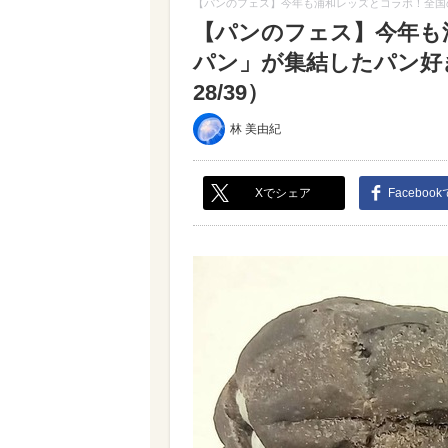
【パンのフェス】今年も浦和レッズとコラボ！全国
【パンのフェス】今年も
パン」が集結したパン好
28/39）
林 美由紀
Xでシェア
Faceboo