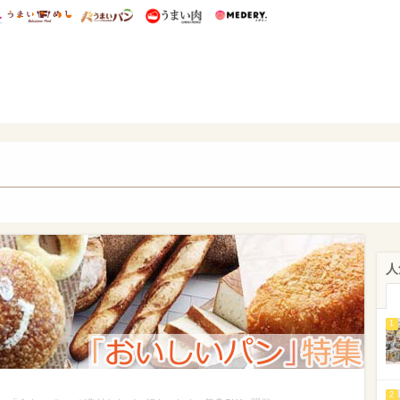
総研 ディズニー特集
mimot.
うまいめし
うまいパン
うまい肉
Medery.
いパン
人
1
2