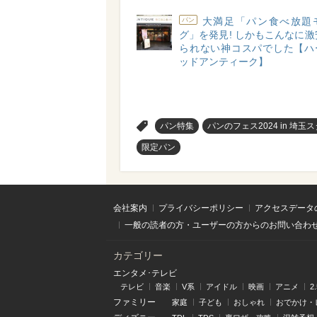
大満足「パン食べ放題
パン
グ」を発見! しかもこんなに激安
られない神コスパでした【ハ
ッドアンティーク】
>
パン特集
パンのフェス2024 in 埼⽟
限定パン
会社案内
プライバシーポリシー
アクセスデータ
一般の読者の方・ユーザーの方からのお問い合わ
カテゴリー
エンタメ･テレビ
テレビ
音楽
V系
アイドル
映画
アニメ
2
ファミリー
家庭
子ども
おしゃれ
おでかけ・