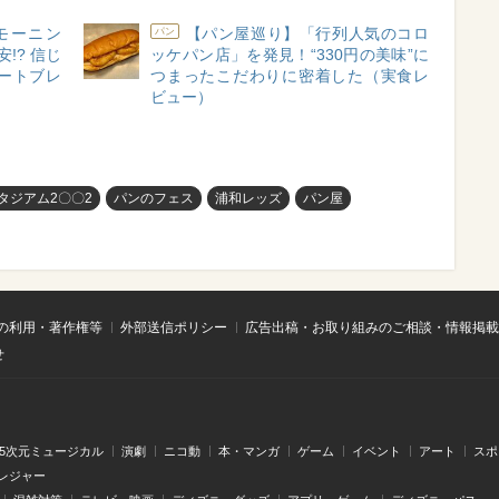
モーニン
【パン屋巡り】「行列人気のコロ
パン
!? 信じ
ッケパン店」を発見！“330円の美味”に
ートブレ
つまったこだわりに密着した（実食レ
ビュー）
スタジアム2〇〇2
パンのフェス
浦和レッズ
パン屋
の利用・著作権等
外部送信ポリシー
広告出稿・お取り組みのご相談・情報掲載
せ
.5次元ミュージカル
演劇
ニコ動
本・マンガ
ゲーム
イベント
アート
スポ
レジャー