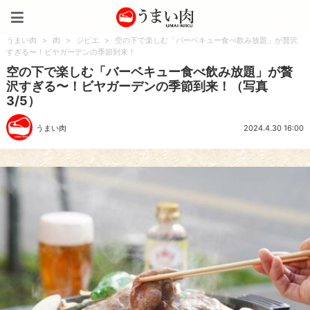
うまい肉
うまい肉
>
肉
>
ジビエ
>
空の下で楽しむ「バーベキュー食べ飲み放題」が贅沢
すぎる〜！ビヤガーデンの季節到来！
空の下で楽しむ「バーベキュー食べ飲み放題」が贅
沢すぎる〜！ビヤガーデンの季節到来！（写真
3/5）
うまい肉
2024.4.30 16:00