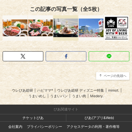
この記事の写真一覧（全5枚）
ページの先頭へ
ウレぴあ総研
|
ハピママ*
|
ウレぴあ総研 ディズニー特集
|
mimot.
|
うまいめし
|
うまいパン
|
うまい肉
|
Medery.
ぴあ関連サイト
チケットぴあ
ぴあ(アプリ&Web)
会社案内
プライバシーポリシー
アクセスデータの利用・著作権等