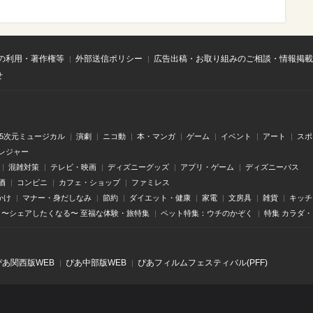
の利用・著作権等
外部送信ポリシー
広告出稿・お取り組みのご相談・情報掲載
せ
.5次元ミュージカル
演劇
ニコ動
本・マンガ
ゲーム
イベント
アート
スポ
レジャー
混雑対策
テレビ・映画
ディズニーグッズ
アプリ・ゲーム
ディズニーパス
酒
コンビニ
カフェ・ショップ
ファミレス
かけ
マナー・身だしなみ
節約
ダイエット・健康
家電
文房具
雑貨
キッチ
〜シェアしたくなる〜 至福な体験・旅特集
ペット特集：ウチのかぞく
特集 カラダ
ぴあ関⻄版WEB
ぴあ中部版WEB
ぴあフィルムフェスティバル(PFF)