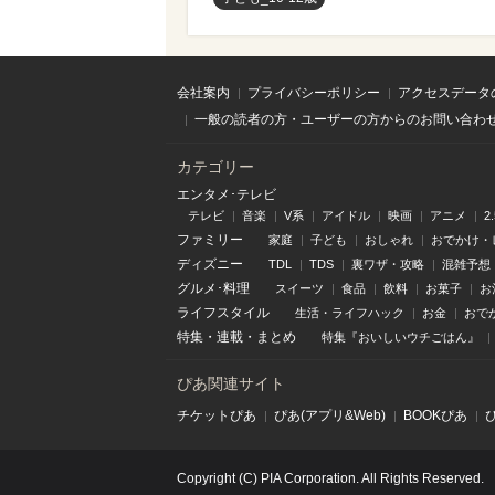
会社案内
プライバシーポリシー
アクセスデータ
一般の読者の方・ユーザーの方からのお問い合わ
カテゴリー
エンタメ･テレビ
テレビ
音楽
V系
アイドル
映画
アニメ
2
ファミリー
家庭
子ども
おしゃれ
おでかけ・
ディズニー
TDL
TDS
裏ワザ・攻略
混雑予想
グルメ･料理
スイーツ
食品
飲料
お菓子
お
ライフスタイル
生活・ライフハック
お金
おで
特集
・
連載
・
まとめ
特集『おいしいウチごはん』
ぴあ関連サイト
チケットぴあ
ぴあ(アプリ&Web)
BOOKぴあ
Copyright (C) PIA Corporation. All Rights Reserved.