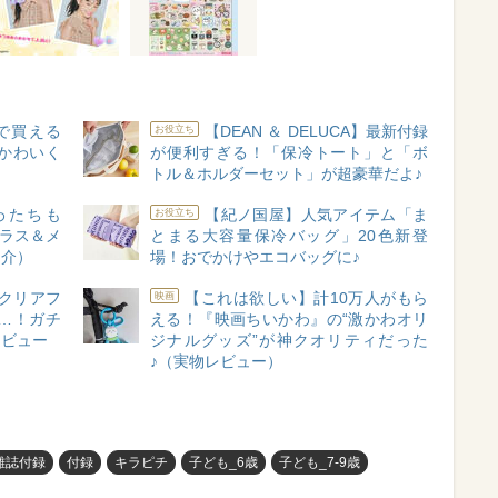
で買える
【DEAN ＆ DELUCA】最新付録
お役立ち
かわいく
が便利すぎる！「保冷トート」と「ボ
トル＆ホルダーセット」が超豪華だよ♪
わたちも
【紀ノ国屋】人気アイテム「ま
お役立ち
グラス＆メ
とまる大容量保冷バッグ」20色新登
紹介）
場！おでかけやエコバッグに♪
クリアフ
【これは欲しい】計10万人がもら
映画
…！ガチ
える！『映画ちいかわ』の“激かわオリ
レビュー
ジナルグッズ”が神クオリティだった
♪（実物レビュー）
雑誌付録
付録
キラピチ
子ども_6歳
子ども_7-9歳