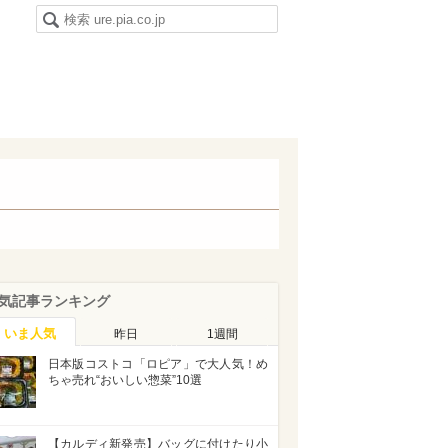
気記事ランキング
いま人気
昨日
1週間
日本版コストコ「ロピア」で大人気！め
ちゃ売れ“おいしい惣菜”10選
【カルディ新発売】バッグに付けたり小