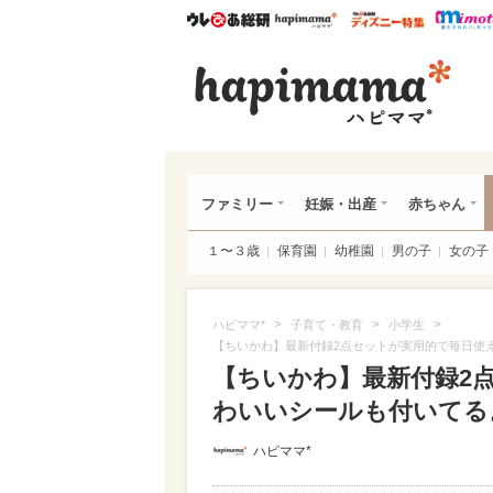
ウレぴあ総研
ハピママ*
ウレぴあ
ハピ
ファミリー
妊娠・出産
赤ちゃん
１〜３歳
保育園
幼稚園
男の子
女の子
>
>
>
ハピママ*
子育て・教育
小学生
【ちいかわ】最新付録2点セットが実用的で毎日使
【ちいかわ】最新付録2
わいいシールも付いてるよ♪
ハピママ*