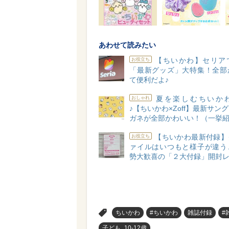
あわせて読みたい
【ちいかわ】セリア
お役立ち
「最新グッズ」大特集！全部
て便利だよ♪
夏を楽しむちいか
おしゃれ
♪【ちいかわ×Zoff】最新サン
ガネが全部かわいい！（一挙
【ちいかわ最新付録】
お役立ち
ァイルはいつもと様子が違う
勢大歓喜の「２大付録」開封
>
ちいかわ
#ちいかわ
雑誌付録
#
子ども_10-12歳