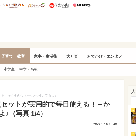
総研 ディズニー特集
mimot.
うまいめし
うまいパン
うまい肉
Medery.
ママ*
子育て・教育
家事・生活術
夫と妻
おでかけ・エンタメ
小学生
中学・高校
人
える！＋かわいいシールも付いてるよ♪
点セットが実用的で毎日使える！＋か
1
（写真 1/4）
2024.5.16 15:40
2