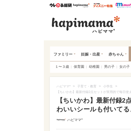
ウレぴあ総研
ハピママ*
ウレぴあ
ハピ
ファミリー
妊娠・出産
赤ちゃん
１〜３歳
保育園
幼稚園
男の子
女の子
>
>
>
ハピママ*
子育て・教育
小学生
【ちいかわ】最新付録2点セットが実用的で毎日使
【ちいかわ】最新付録2
わいいシールも付いてるよ♪
ハピママ*