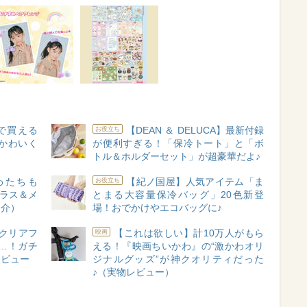
で買える
【DEAN ＆ DELUCA】最新付録
お役立ち
かわいく
が便利すぎる！「保冷トート」と「ボ
トル＆ホルダーセット」が超豪華だよ♪
わたちも
【紀ノ国屋】人気アイテム「ま
お役立ち
グラス＆メ
とまる大容量保冷バッグ」20色新登
紹介）
場！おでかけやエコバッグに♪
クリアフ
【これは欲しい】計10万人がもら
映画
…！ガチ
える！『映画ちいかわ』の“激かわオリ
レビュー
ジナルグッズ”が神クオリティだった
♪（実物レビュー）