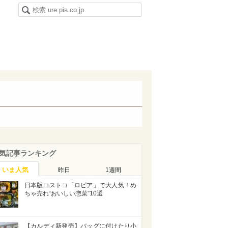
気記事ランキング
いま人気
昨日
1週間
日本版コストコ「ロピア」で大人気！め
ちゃ売れ“おいしい惣菜”10選
【カルディ新発売】バッグに付けたり小