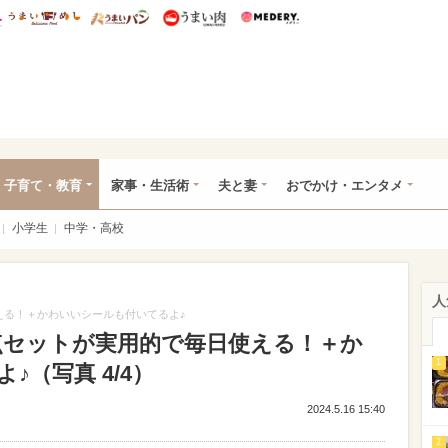
総研 ディズニー特集
mimot.
うまいめし
うまいパン
うまい肉
Medery.
ママ*
子育て・教育
家事・生活術
夫と妻
おでかけ・エンタメ
小学生
中学・高校
人
える！＋かわいいシールも付いてるよ♪
点セットが実用的で毎日使える！＋か
1
（写真 4/4）
2024.5.16 15:40
2