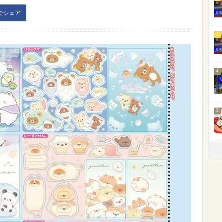
kでシェア
3
4
5