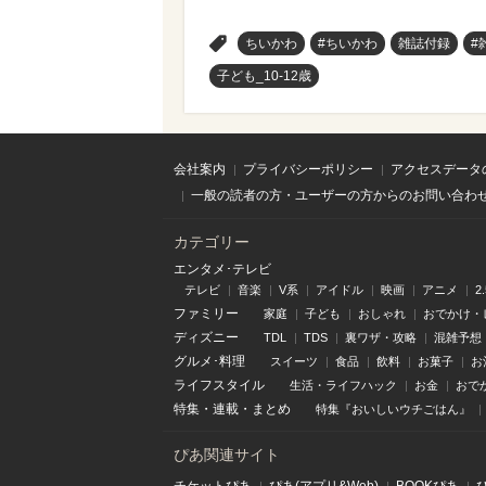
>
ちいかわ
#ちいかわ
雑誌付録
#
子ども_10-12歳
会社案内
プライバシーポリシー
アクセスデータ
一般の読者の方・ユーザーの方からのお問い合わ
カテゴリー
エンタメ･テレビ
テレビ
音楽
V系
アイドル
映画
アニメ
2
ファミリー
家庭
子ども
おしゃれ
おでかけ・
ディズニー
TDL
TDS
裏ワザ・攻略
混雑予想
グルメ･料理
スイーツ
食品
飲料
お菓子
お
ライフスタイル
生活・ライフハック
お金
おで
特集
・
連載
・
まとめ
特集『おいしいウチごはん』
ぴあ関連サイト