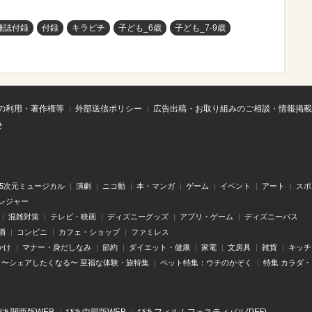
雑誌付録
付録
キラピチ
子ども_6歳
子ども_7-9歳
の利用・著作権等
外部送信ポリシー
広告出稿・お取り組みのご相談・情報掲載
せ
.5次元ミュージカル
演劇
ニコ動
本・マンガ
ゲーム
イベント
アート
スポ
レジャー
混雑対策
テレビ・映画
ディズニーグッズ
アプリ・ゲーム
ディズニーパス
酒
コンビニ
カフェ・ショップ
ファミレス
かけ
マナー・身だしなみ
節約
ダイエット・健康
家電
文房具
雑貨
キッチ
〜シェアしたくなる〜 至福な体験・旅特集
ペット特集：ウチのかぞく
特集 カラダ