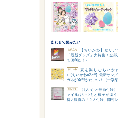
あわせて読みたい
【ちいかわ】セリア
お役立ち
「最新グッズ」大特集！全部
て便利だよ♪
夏を楽しむちいか
おしゃれ
♪【ちいかわ×Zoff】最新サン
ガネが全部かわいい！（一挙
【ちいかわ最新付録】
お役立ち
ァイルはいつもと様子が違う
勢大歓喜の「２大付録」開封