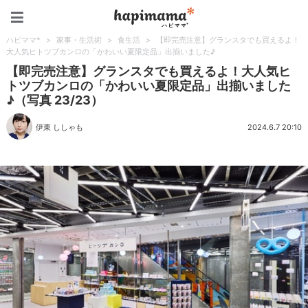
ハピママ*
ハピママ*
>
家事・生活術
>
食生活
>
【即完売注意】グランスタでも買えるよ！
大人気ヒトツブカンロの「かわいい夏限定品」出揃いました♪
【即完売注意】グランスタでも買えるよ！大人気ヒ
トツブカンロの「かわいい夏限定品」出揃いました
♪（写真 23/23）
伊東 ししゃも
2024.6.7 20:10