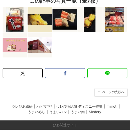
この記事の写真一覧（全7枚）
ページの先頭へ
ウレぴあ総研
|
ハピママ*
|
ウレぴあ総研 ディズニー特集
|
mimot.
|
うまいめし
|
うまいパン
|
うまい肉
|
Medery.
ぴあ関連サイト