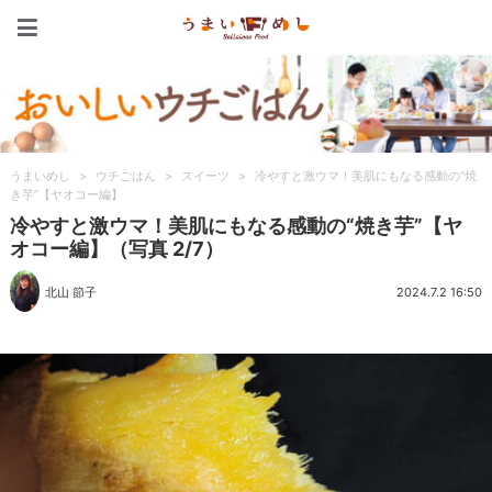
うまいめし
うまいめし
>
ウチごはん
>
スイーツ
>
冷やすと激ウマ！美肌にもなる感動の“焼
き芋”【ヤオコー編】
冷やすと激ウマ！美肌にもなる感動の“焼き芋”【ヤ
オコー編】（写真 2/7）
北山 節子
2024.7.2 16:50