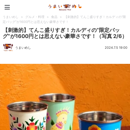
うまいめし
うまいめし
>
グルメ・料理
>
食品
>
【刺激的】てんこ盛りすぎ！カルディの“限
定バッグ”が1600円とは思えない豪華さです！
【刺激的】てんこ盛りすぎ！カルディの“限定バッ
グ”が1600円とは思えない豪華さです！（写真 2/6）
うまいめし
2024.7.5 19:00