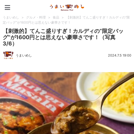
うまいめし
うまいめし
>
グルメ・料理
>
食品
>
【刺激的】てんこ盛りすぎ！カルディの“限
定バッグ”が1600円とは思えない豪華さです！
【刺激的】てんこ盛りすぎ！カルディの“限定バッ
グ”が1600円とは思えない豪華さです！（写真
3/6）
うまいめし
2024.7.5 19:00