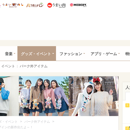
総研 ディズニー特集
mimot.
うまいめし
うまいパン
うまい肉
Medery.
ズニー特集 -ウレぴあ総研
音楽
グッズ・イベント
ファッション
アプリ・ゲーム
特
イベント
パーク外アイテム
人
1
>
>
ズ・イベント
パーク外アイテム
ザインの新作出たよ～！
2