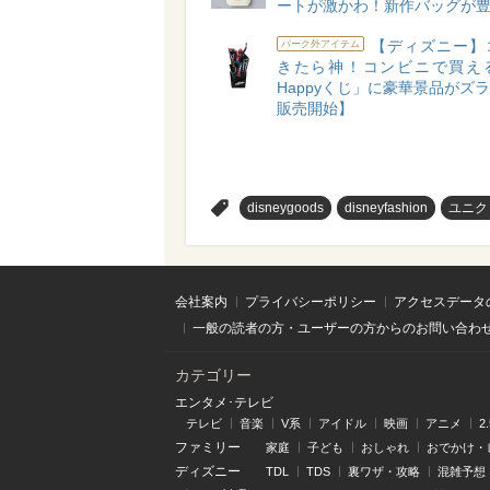
ートが激かわ！新作バッグが
【ディズニー】
パーク外アイテム
きたら神！コンビニで買え
Happyくじ」に豪華景品がズラリ
販売開始】
>
disneygoods
disneyfashion
ユニク
会社案内
プライバシーポリシー
アクセスデータ
一般の読者の方・ユーザーの方からのお問い合わ
カテゴリー
エンタメ･テレビ
テレビ
音楽
V系
アイドル
映画
アニメ
2
ファミリー
家庭
子ども
おしゃれ
おでかけ・
ディズニー
TDL
TDS
裏ワザ・攻略
混雑予想