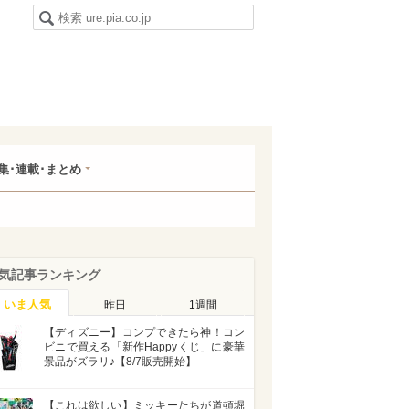
集･連載･まとめ
気記事ランキング
いま人気
昨日
1週間
【ディズニー】コンプできたら神！コン
ビニで買える「新作Happyくじ」に豪華
景品がズラリ♪【8/7販売開始】
【これは欲しい】ミッキーたちが道頓堀