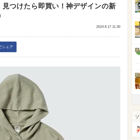
】見つけたら即買い！神デザインの新
）
3
2024.8.17 11:30
kでシェア
4
5
ソ