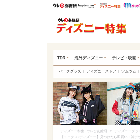
ウレぴあ総研
ハピママ*
ウレぴあ
ディ
TDR
海外ディズニー
テレビ・映画
パークグッズ
ディズニーストア
ツムツム
>
ディズニー特集 -ウレぴあ総研
ディズニーグッ
【ユニクロ×ディズニー】見つけたら即買い！神デ