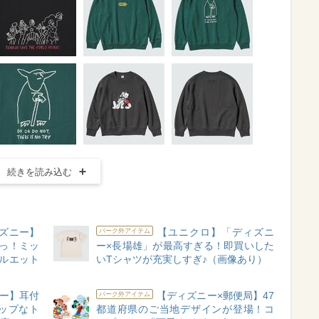
続きを読み込む
ズニー】
【ユニクロ】「ディズニ
パーク外アイテム
っ！ミッ
ー×長場雄」が最高すぎる！即買いした
ルエット
いTシャツが充実しすぎ♪（画像あり）
ニー】耳付
【ディズニー×郵便局】47
パーク外アイテム
ップなト
都道府県のご当地デザインが登場！コ