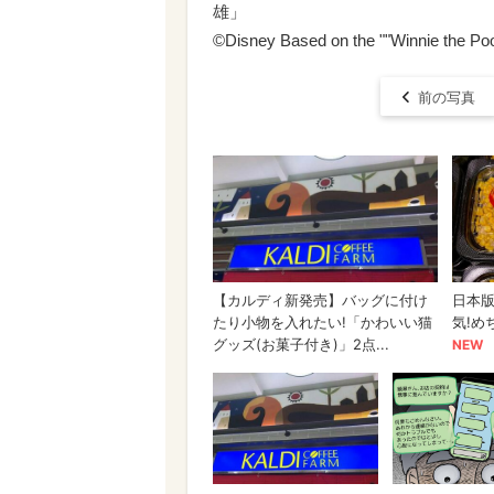
雄」
©Disney Based on the ""Winnie the Poo
前の写真