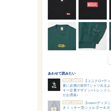
あわせて読みたい
【ユニクロ×ディ
パーク外アイテム
夏に必携の新作Tシャツ出るよ
キー定番デザイン×トレンドシ
がお洒落♪
【coen×ディズ
パーク外アイテム
きミッキー型ショルダー＆ポ