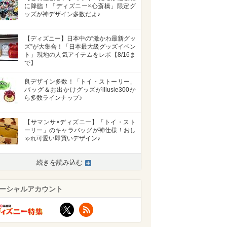
に降臨！「ディズニー×心斎橋」限定グ
ッズが神デザイン多数だよ♪
【ディズニー】日本中の“激かわ最新グッ
ズ”が大集合！「日本最大級グッズイベン
ト」現地の人気アイテムをレポ【8/16ま
で】
良デザイン多数！「トイ・ストーリー」
バッグ＆お出かけグッズがillusie300か
ら多数ラインナップ♪
【サマンサ×ディズニー】「トイ・スト
ーリー」のキャラバッグが神仕様！おし
ゃれ可愛い即買いデザイン♪
続きを読み込む
ーシャルアカウント
X
RSS