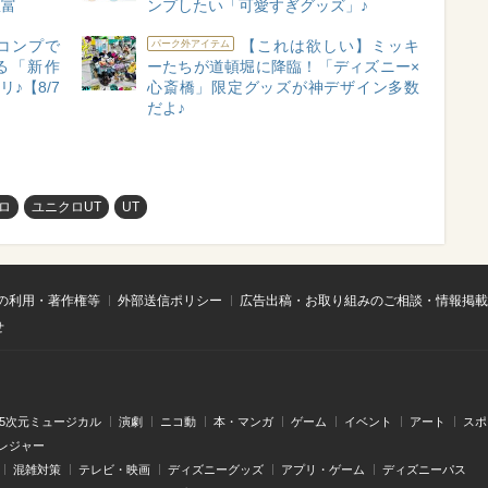
豊富
ンプしたい「可愛すぎグッズ」♪
コンプで
【これは欲しい】ミッキ
パーク外アイテム
る「新作
ーたちが道頓堀に降臨！「ディズニー×
♪【8/7
心斎橋」限定グッズが神デザイン多数
だよ♪
ロ
ユニクロUT
UT
の利用・著作権等
外部送信ポリシー
広告出稿・お取り組みのご相談・情報掲載
せ
.5次元ミュージカル
演劇
ニコ動
本・マンガ
ゲーム
イベント
アート
スポ
レジャー
混雑対策
テレビ・映画
ディズニーグッズ
アプリ・ゲーム
ディズニーパス