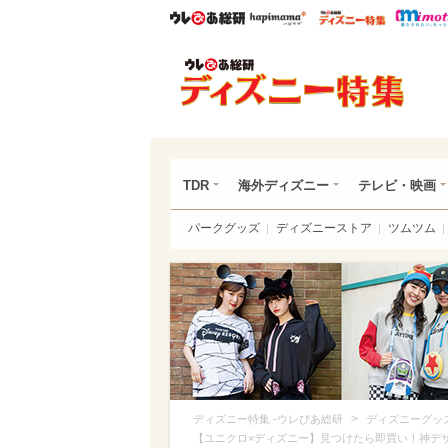
ウレぴあ総研
ハピママ*
ウレぴあ
ディ
TDR
海外ディズニー
テレビ・映画
パークグッズ
ディズニーストア
ツムツム
>
ディズニー特集 -ウレぴあ総研
ディズニーグッ
【ユニクロ×ディズニー】見つけたら即買い！神デ