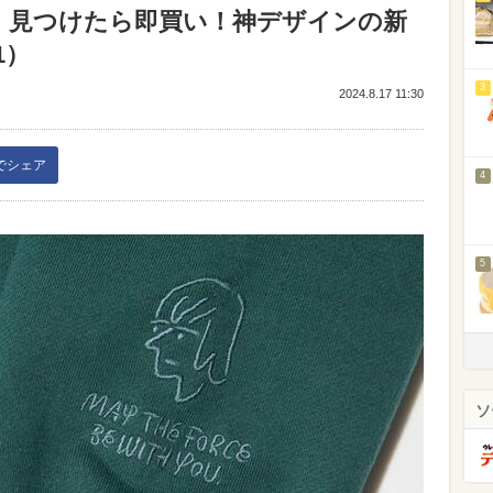
】見つけたら即買い！神デザインの新
1）
3
2024.8.17 11:30
kでシェア
4
5
ソ