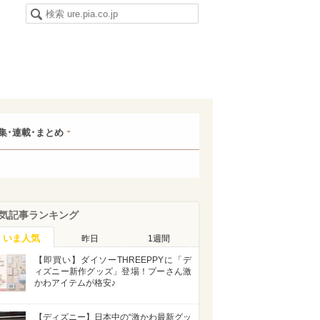
集･連載･まとめ
気記事ランキング
いま人気
昨日
1週間
【即買い】ダイソーTHREEPPYに「デ
ィズニー新作グッズ」登場！プーさん激
かわアイテムが格安♪
【ディズニー】日本中の“激かわ最新グッ