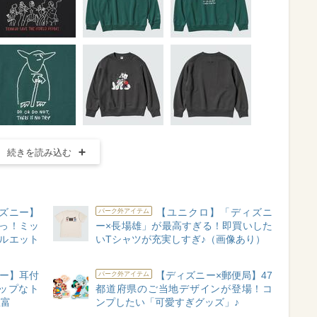
続きを読み込む
ズニー】
【ユニクロ】「ディズニ
パーク外アイテム
っ！ミッ
ー×長場雄」が最高すぎる！即買いした
ルエット
いTシャツが充実しすぎ♪（画像あり）
ニー】耳付
【ディズニー×郵便局】47
パーク外アイテム
ップなト
都道府県のご当地デザインが登場！コ
豊富
ンプしたい「可愛すぎグッズ」♪