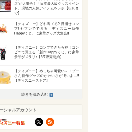
ズ”が大集合！「日本最大級グッズイベン
ト」現地の人気アイテムをレポ【8/16ま
で】
【ディズニー】どれ当てる? 目指せコン
プ! セブンでできる「ディズニー新作
Happyくじ」に豪華グッズ大集合!!
【ディズニー】コンプできたら神！コン
ビニで買える「新作Happyくじ」に豪華
景品がズラリ♪【8/7販売開始】
【ディズニー】めっちゃ可愛い～！プー
さん新作グッズのかわいさが凄いよ…!!
【ディズニーストア】
続きを読み込む
ーシャルアカウント
X
RSS