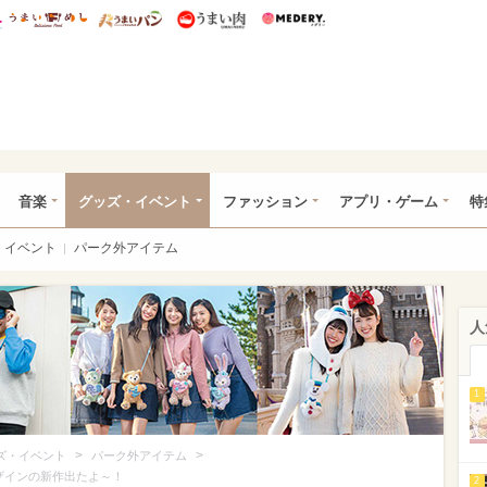
総研 ディズニー特集
mimot.
うまいめし
うまいパン
うまい肉
Medery.
ズニー特集 -ウレぴあ総研
音楽
グッズ・イベント
ファッション
アプリ・ゲーム
特
イベント
パーク外アイテム
人
1
>
>
ズ・イベント
パーク外アイテム
ザインの新作出たよ～！
2