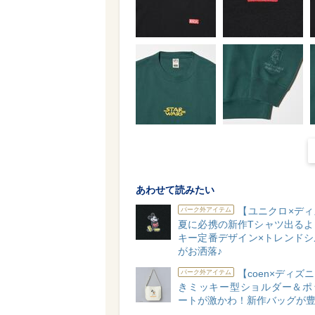
あわせて読みたい
【ユニクロ×ディ
パーク外アイテム
夏に必携の新作Tシャツ出るよ
キー定番デザイン×トレンドシ
がお洒落♪
【coen×ディズ
パーク外アイテム
きミッキー型ショルダー＆ポ
ートが激かわ！新作バッグが