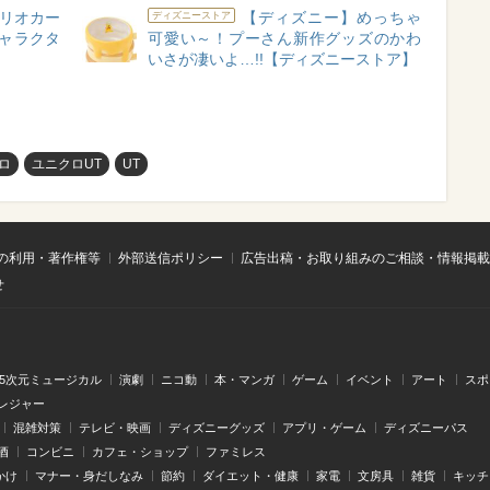
リオカー
【ディズニー】めっちゃ
ディズニーストア
キャラクタ
可愛い～！プーさん新作グッズのかわ
いさが凄いよ…!!【ディズニーストア】
ロ
ユニクロUT
UT
の利用・著作権等
外部送信ポリシー
広告出稿・お取り組みのご相談・情報掲載
せ
.5次元ミュージカル
演劇
ニコ動
本・マンガ
ゲーム
イベント
アート
スポ
レジャー
混雑対策
テレビ・映画
ディズニーグッズ
アプリ・ゲーム
ディズニーパス
酒
コンビニ
カフェ・ショップ
ファミレス
かけ
マナー・身だしなみ
節約
ダイエット・健康
家電
文房具
雑貨
キッチ