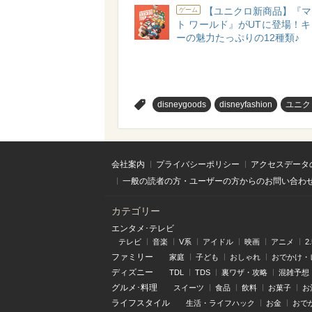
【ユニクロ新商品】『マ
ゲーム
ト ワールド』がUTに登場！
ーの魅力たっぷりの12種類♪
>
disneygoods
disneyfashion
ユニク
会社案内
プライバシーポリシー
アクセスデータ
一般の読者の方・ユーザーの方からのお問い合わ
カテゴリー
エンタメ･テレビ
テレビ
音楽
V系
アイドル
映画
アニメ
2
ファミリー
家庭
子ども
おしゃれ
おでかけ・
ディズニー
TDL
TDS
裏ワザ・攻略
混雑予想
グルメ･料理
スイーツ
食品
飲料
お菓子
お
ライフスタイル
生活・ライフハック
お金
おで