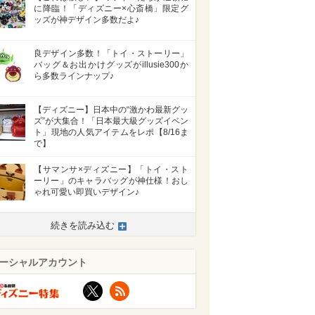
に降臨！「ディズニー×心斎橋」限定グ
ッズが神デザイン多数だよ♪
良デザイン多数！「トイ・ストーリー」
バッグ＆お出かけグッズがillusie300か
ら多数ラインナップ♪
【ディズニー】日本中の“激かわ最新グッ
ズ”が大集合！「日本最大級グッズイベン
ト」現地の人気アイテムをレポ【8/16ま
で】
【サマンサ×ディズニー】「トイ・スト
ーリー」のキャラバッグが神仕様！おし
ゃれ可愛い即買いデザイン♪
続きを読み込む
ーシャルアカウント
X
RSS