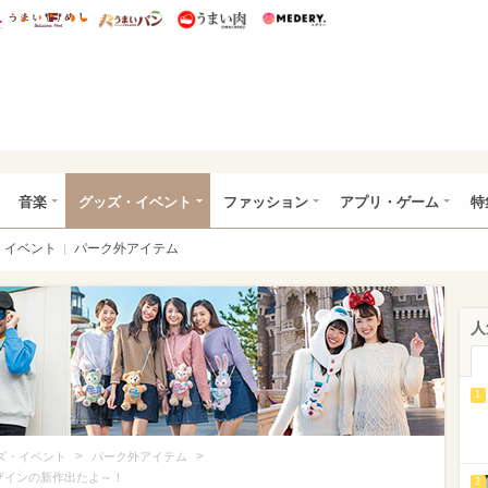
総研 ディズニー特集
mimot.
うまいめし
うまいパン
うまい肉
Medery.
ズニー特集 -ウレぴあ総研
音楽
グッズ・イベント
ファッション
アプリ・ゲーム
特
イベント
パーク外アイテム
人
1
>
>
ズ・イベント
パーク外アイテム
ザインの新作出たよ～！
2