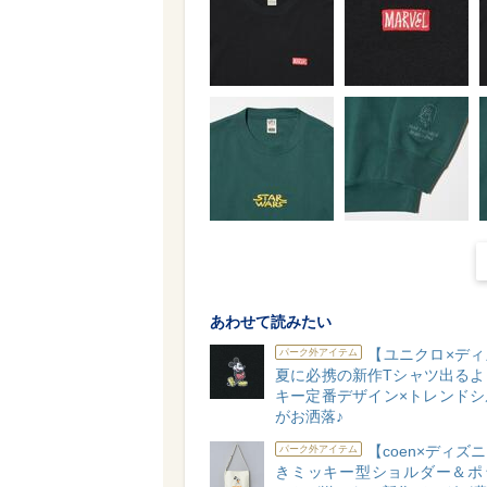
あわせて読みたい
【ユニクロ×ディ
パーク外アイテム
夏に必携の新作Tシャツ出るよ
キー定番デザイン×トレンドシ
がお洒落♪
【coen×ディズ
パーク外アイテム
きミッキー型ショルダー＆ポ