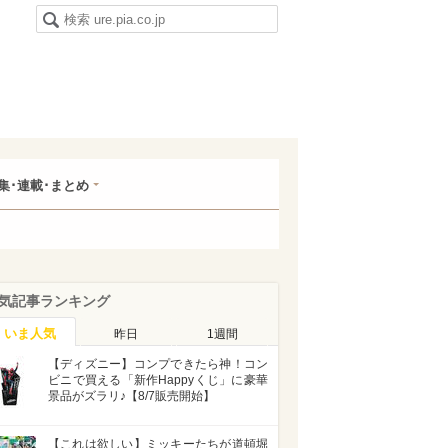
集･連載･まとめ
気記事ランキング
いま人気
昨日
1週間
【ディズニー】コンプできたら神！コン
ビニで買える「新作Happyくじ」に豪華
景品がズラリ♪【8/7販売開始】
【これは欲しい】ミッキーたちが道頓堀