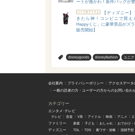
ートが激かわ！新作バッグが
【ディズニー】
パーク外アイテム
きたら神！コンビニで買え
Happyくじ」に豪華景品がズラリ
販売開始】
>
disneygoods
disneyfashion
ユニク
会社案内
プライバシーポリシー
アクセスデータ
一般の読者の方・ユーザーの方からのお問い合わ
カテゴリー
エンタメ･テレビ
テレビ
音楽
V系
アイドル
映画
アニメ
2
ファミリー
家庭
子ども
おしゃれ
おでかけ・
ディズニー
TDL
TDS
裏ワザ・攻略
混雑予想