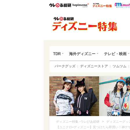
ウレぴあ総研
ハピママ*
ウレぴあ
ディ
TDR
海外ディズニー
テレビ・映画
パークグッズ
ディズニーストア
ツムツム
>
ディズニー特集 -ウレぴあ総研
ディズニーグッ
【ユニクロ×ディズニー】見つけたら即買い！神デ