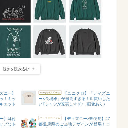
続きを読み込む
ズニー】
【ユニクロ】「ディズニ
パーク外アイテム
っ！ミッ
ー×長場雄」が最高すぎる！即買いした
ルエット
いTシャツが充実しすぎ♪（画像あり）
ニー】耳付
【ディズニー×郵便局】47
パーク外アイテム
ップなト
都道府県のご当地デザインが登場！コ