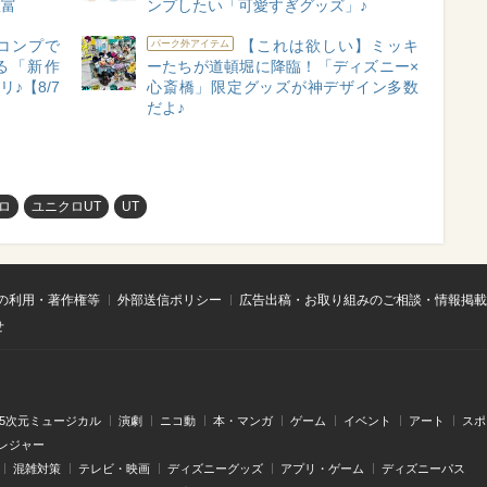
豊富
ンプしたい「可愛すぎグッズ」♪
コンプで
【これは欲しい】ミッキ
パーク外アイテム
る「新作
ーたちが道頓堀に降臨！「ディズニー×
♪【8/7
心斎橋」限定グッズが神デザイン多数
だよ♪
ロ
ユニクロUT
UT
の利用・著作権等
外部送信ポリシー
広告出稿・お取り組みのご相談・情報掲載
せ
.5次元ミュージカル
演劇
ニコ動
本・マンガ
ゲーム
イベント
アート
スポ
レジャー
混雑対策
テレビ・映画
ディズニーグッズ
アプリ・ゲーム
ディズニーパス