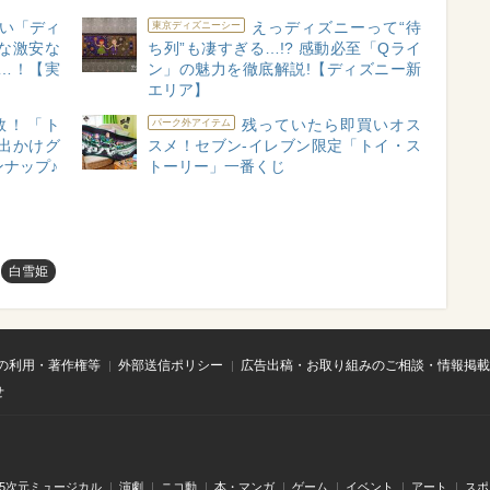
い「ディ
えっディズニーって“待
東京ディズニーシー
な激安な
ち列”も凄すぎる…!? 感動必至「Qライ
…！【実
ン」の魅力を徹底解説!【ディズニー新
エリア】
数！「ト
残っていたら即買いオス
パーク外アイテム
出かけグ
スメ！セブン‐イレブン限定「トイ・ス
インナップ♪
トーリー」一番くじ
白雪姫
の利用・著作権等
外部送信ポリシー
広告出稿・お取り組みのご相談・情報掲載
せ
.5次元ミュージカル
演劇
ニコ動
本・マンガ
ゲーム
イベント
アート
スポ