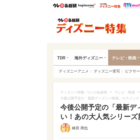
ウレぴあ総研
ハピママ*
ウレぴあ
ディ
TDR
海外ディズニー
テレビ・映画
ディズニーアニメ
ディズニー実写
ピクサー
>
ディズニー特集 -ウレぴあ総研
テレビ・映画
今後公開予定の「最新ディズニー映画」のラインナ
今後公開予定の「最新デ
い！あの大人気シリーズ新作
林田 周也