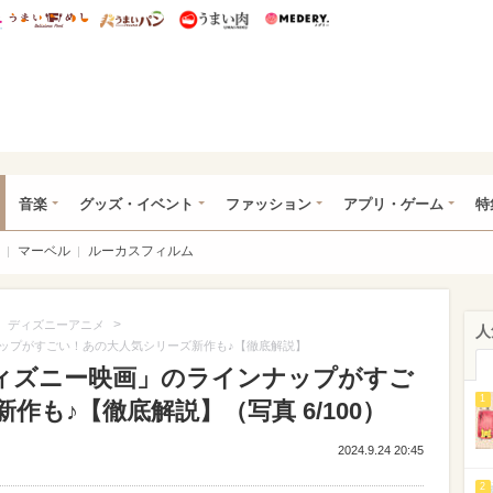
総研 ディズニー特集
mimot.
うまいめし
うまいパン
うまい肉
Medery.
ズニー特集 -ウレぴあ総研
音楽
グッズ・イベント
ファッション
アプリ・ゲーム
特
マーベル
ルーカスフィルム
>
>
ディズニーアニメ
人
ップがすごい！あの大人気シリーズ新作も♪【徹底解説】
ィズニー映画」のラインナップがすご
1
も♪【徹底解説】（写真 6/100）
2024.9.24 20:45
2