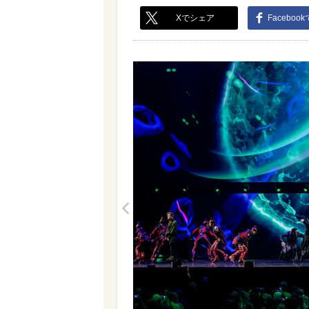
Xでシェア
Faceboo
<