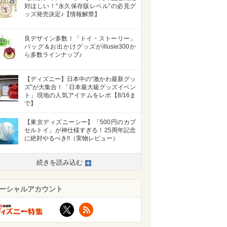
対ほしい！“永久保存版レベル”の必見グ
ッズ発売決定♪【情報解禁】
良デザイン多数！「トイ・ストーリー」
バッグ＆お出かけグッズがillusie300か
ら多数ラインナップ♪
【ディズニー】日本中の“激かわ最新グッ
ズ”が大集合！「日本最大級グッズイベン
ト」現地の人気アイテムをレポ【8/16ま
で】
【東京ディズニーシー】「500円のカプ
セルトイ」が神仕様すぎる！25周年記念
に絶対やるべき!!（実物レビュー）
>
続きを読み込む
ーシャルアカウント
X
RSS