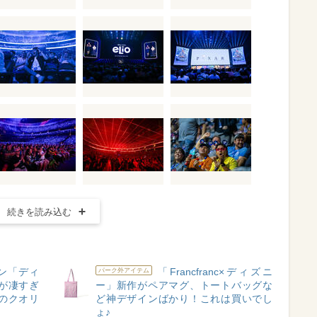
続きを読み込む
ン「ディ
「Francfranc×ディズニ
パーク外アイテム
が凄すぎ
ー」新作がペアマグ、トートバッグな
のクオリ
ど神デザインばかり！これは買いでし
ょ♪