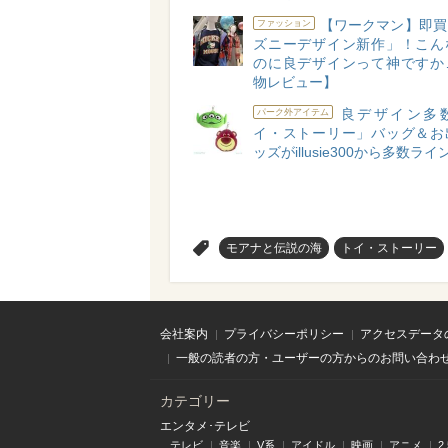
【ワークマン】即買
ファッション
ズニーデザイン新作」！こん
のに良デザインって神ですか
物レビュー】
良デザイン多
パーク外アイテム
イ・ストーリー」バッグ＆お
ッズがillusie300から多数ラ
>
モアナと伝説の海
トイ・ストーリー
会社案内
プライバシーポリシー
アクセスデータ
一般の読者の方・ユーザーの方からのお問い合わ
カテゴリー
エンタメ･テレビ
テレビ
音楽
V系
アイドル
映画
アニメ
2