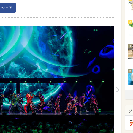
kでシェア
3
4
5
ソ