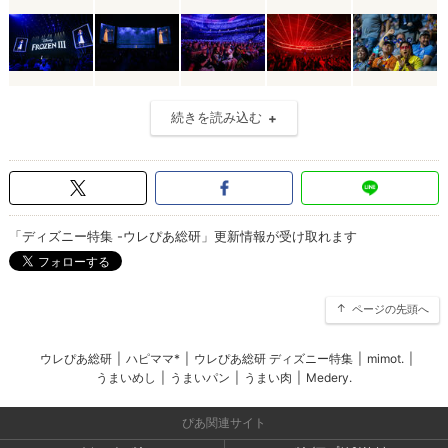
続きを読み込む
「ディズニー特集 -ウレぴあ総研」更新情報が受け取れます
ページの先頭へ
ウレぴあ総研
|
ハピママ*
|
ウレぴあ総研 ディズニー特集
|
mimot.
|
うまいめし
|
うまいパン
|
うまい肉
|
Medery.
ぴあ関連サイト