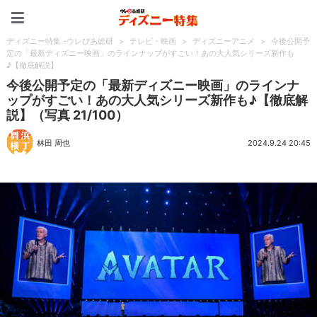
ディズニー特集 -ウレぴあ
ディズニー特集 -ウレぴあ総研
>
テレビ・映画
>
ディズニーアニメ
>
今後公開予
定の「最新ディズニー映画」のラインナップがすごい！あの大人気シリーズ新作も
♪【徹底解説】
今後公開予定の「最新ディズニー映画」のラインナ
ップがすごい！あの大人気シリーズ新作も♪【徹底解
説】（写真 21/100）
林田 周也
2024.9.24 20:45