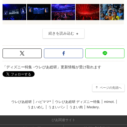
続きを読み込む
「ディズニー特集 -ウレぴあ総研」更新情報が受け取れます
ページの先頭へ
ウレぴあ総研
|
ハピママ*
|
ウレぴあ総研 ディズニー特集
|
mimot.
|
うまいめし
|
うまいパン
|
うまい肉
|
Medery.
ぴあ関連サイト