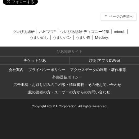
ページの先頭へ
ウレぴあ総研
|
ハピママ*
|
ウレぴあ総研 ディズニー特集
|
mimot.
|
うまいめし
|
うまいパン
|
うまい肉
|
Medery.
ぴあ関連サイト
チケットぴあ
ぴあ(アプリ&Web)
会社案内
プライバシーポリシー
アクセスデータの利用・著作権等
外部送信ポリシー
広告出稿・お取り組みのご相談・情報掲載・その他お問い合わせ
一般の読者の方・ユーザーの方からのお問い合わせ
Copyright (C) PIA Corporation. All Rights Reserved.