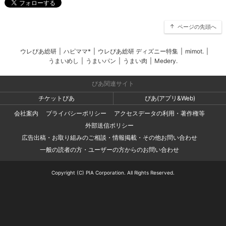
ページの先頭へ
ウレぴあ総研
|
ハピママ*
|
ウレぴあ総研 ディズニー特集
|
mimot.
|
うまいめし
|
うまいパン
|
うまい肉
|
Medery.
ぴあ関連サイト
チケットぴあ
ぴあ(アプリ&Web)
会社案内
プライバシーポリシー
アクセスデータの利用・著作権等
外部送信ポリシー
広告出稿・お取り組みのご相談・情報掲載・その他お問い合わせ
一般の読者の方・ユーザーの方からのお問い合わせ
Copyright (C) PIA Corporation. All Rights Reserved.