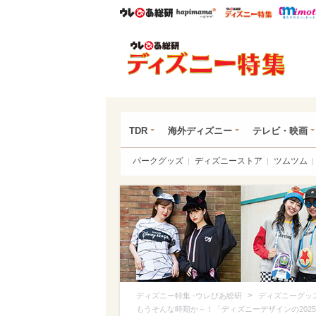
ウレぴあ総研
ハピママ*
ウレぴあ
ディ
TDR
海外ディズニー
テレビ・映画
パークグッズ
ディズニーストア
ツムツム
>
ディズニー特集 -ウレぴあ総研
ディズニーグッ
もうそんな時期か～！「ディズニーデザインの202