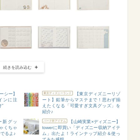
続きを読み込む
ーシー】
【東京ディズニーリゾ
東京ディズニーランド
インに注
ート】鉛筆からマステまで！思わず揃
”
えたくなる「可愛すぎ文具グッズ」を
紹介♪
ー新グッ
【山崎実業×ディズニー】
パーク外アイテム
ゃくちゃ
towerに即買い「ディズニー収納アイテ
でるよ♪
ム」出たよ！ラインナップ紹介＆使っ
てみた感想