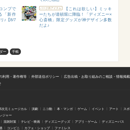
コンプで
【これは欲しい】ミッキ
パーク外アイテム
る「新作
ーたちが道頓堀に降臨！「ディズニー×
♪【8/7
心斎橋」限定グッズが神デザイン多数
だよ♪
ダー
手帳
の利用・著作権等
外部送信ポリシー
広告出稿・お取り組みのご相談・情報掲載
せ
.5次元ミュージカル
演劇
ニコ動
本・マンガ
ゲーム
イベント
アート
スポ
レジャー
混雑対策
テレビ・映画
ディズニーグッズ
アプリ・ゲーム
ディズニーパス
酒
コンビニ
カフェ・ショップ
ファミレス