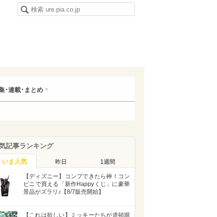
集･連載･まとめ
気記事ランキング
いま人気
昨日
1週間
【ディズニー】コンプできたら神！コン
ビニで買える「新作Happyくじ」に豪華
景品がズラリ♪【8/7販売開始】
【これは欲しい】ミッキーたちが道頓堀