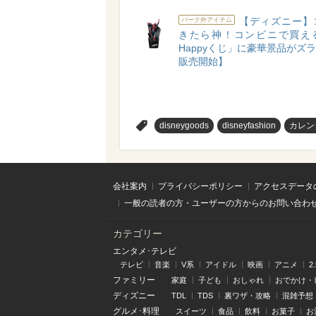
【ディズニー】
パーク外アイテム
きたら神！コンビニで買え
Happyくじ」に豪華景品がズラリ
販売開始】
>
disneygoods
disneyfashion
カレン
会社案内
プライバシーポリシー
アクセスデータ
一般の読者の方・ユーザーの方からのお問い合わ
カテゴリー
エンタメ･テレビ
テレビ
音楽
V系
アイドル
映画
アニメ
2
ファミリー
家庭
子ども
おしゃれ
おでかけ・
ディズニー
TDL
TDS
裏ワザ・攻略
混雑予想
グルメ･料理
スイーツ
食品
飲料
お菓子
お