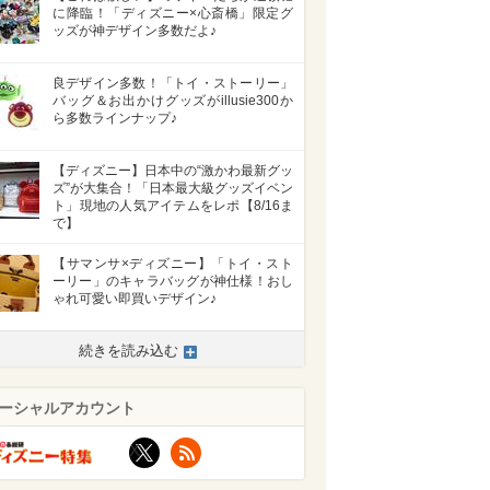
に降臨！「ディズニー×心斎橋」限定グ
ッズが神デザイン多数だよ♪
良デザイン多数！「トイ・ストーリー」
バッグ＆お出かけグッズがillusie300か
ら多数ラインナップ♪
【ディズニー】日本中の“激かわ最新グッ
ズ”が大集合！「日本最大級グッズイベン
ト」現地の人気アイテムをレポ【8/16ま
で】
【サマンサ×ディズニー】「トイ・スト
ーリー」のキャラバッグが神仕様！おし
ゃれ可愛い即買いデザイン♪
続きを読み込む
ーシャルアカウント
X
RSS