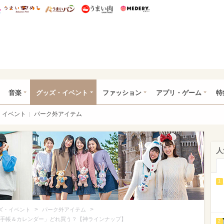
総研 ディズニー特集
mimot.
うまいめし
うまいパン
うまい肉
Medery.
ズニー特集 -ウレぴあ総研
音楽
グッズ・イベント
ファッション
アプリ・ゲーム
特
イベント
パーク外アイテム
人
1
>
>
ズ・イベント
パーク外アイテム
5手帳＆カレンダー」どれ買う？【神ラインナップ】
2