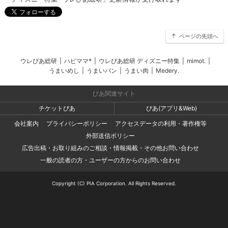
ページの先頭へ
ウレぴあ総研
|
ハピママ*
|
ウレぴあ総研 ディズニー特集
|
mimot.
|
うまいめし
|
うまいパン
|
うまい肉
|
Medery.
ぴあ関連サイト
チケットぴあ
ぴあ(アプリ&Web)
会社案内
プライバシーポリシー
アクセスデータの利用・著作権等
外部送信ポリシー
広告出稿・お取り組みのご相談・情報掲載・その他お問い合わせ
一般の読者の方・ユーザーの方からのお問い合わせ
Copyright (C) PIA Corporation. All Rights Reserved.