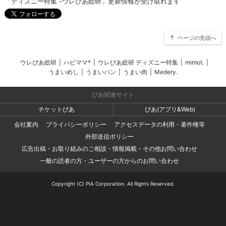
「ディズニー特集 -ウレぴあ総研」更新情報が受け取れます
ページの先頭へ
ウレぴあ総研
|
ハピママ*
|
ウレぴあ総研 ディズニー特集
|
mimot.
|
うまいめし
|
うまいパン
|
うまい肉
|
Medery.
ぴあ関連サイト
チケットぴあ
ぴあ(アプリ&Web)
会社案内
プライバシーポリシー
アクセスデータの利用・著作権等
外部送信ポリシー
広告出稿・お取り組みのご相談・情報掲載・その他お問い合わせ
一般の読者の方・ユーザーの方からのお問い合わせ
Copyright (C) PIA Corporation. All Rights Reserved.