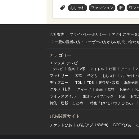
>
おしゃれ
ファッション
服
ワン
会社案内
プライバシーポリシー
アクセスデータ
一般の読者の方・ユーザーの方からのお問い合わ
カテゴリー
エンタメ･テレビ
テレビ
音楽
V系
アイドル
映画
アニメ
2
ファミリー
家庭
子ども
おしゃれ
おでかけ・
ディズニー
TDL
TDS
裏ワザ・攻略
混雑予想
グルメ･料理
スイーツ
食品
飲料
お菓子
お
ライフスタイル
生活・ライフハック
お金
おで
特集
・
連載
・
まとめ
特集『おいしいウチごはん』
ぴあ関連サイト
チケットぴあ
ぴあ(アプリ&Web)
BOOKぴあ