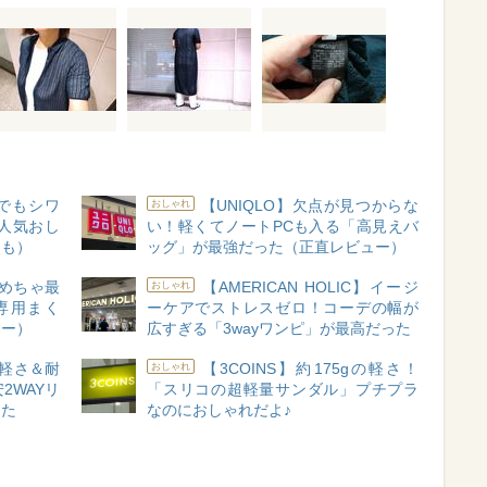
でもシワ
【UNIQLO】欠点が見つからな
おしゃれ
人気おし
い！軽くてノートPCも入る「高見えバ
点も）
ッグ」が最強だった（正直レビュー）
めちゃ最
【AMERICAN HOLIC】イージ
おしゃれ
専用まく
ーケアでストレスゼロ！コーデの幅が
ュー）
広すぎる「3wayワンピ」が最高だった
がの軽さ＆耐
【3COINS】約175gの軽さ！
おしゃれ
2WAYリ
「スリコの超軽量サンダル」プチプラ
った
なのにおしゃれだよ♪