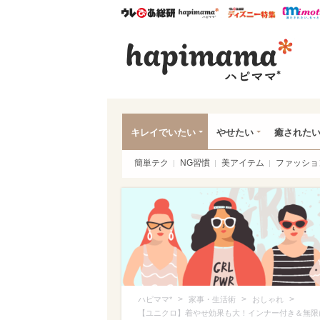
ウレぴあ総研
ハピママ*
ウレぴあ
ハピ
キレイでいたい
やせたい
癒された
簡単テク
NG習慣
美アイテム
ファッショ
>
>
>
ハピママ*
家事・生活術
おしゃれ
【ユニクロ】着やせ効果も大！インナー付き＆無限