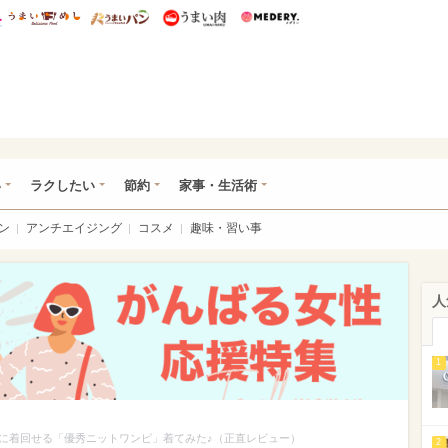
総研 ディズニー特集
mimot.
うまいめし
うまいパン
うまい肉
Medery.
ママ*
い
ラクしたい
節約
家事・生活術
ン
アンチエイジング
コスメ
趣味・習い事
人
1
に着回せる「優秀ニットワンピ」着てみた♪（正直レビュー）
2