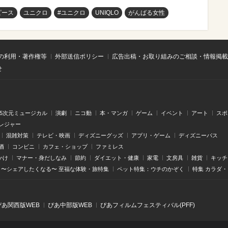
ピース
ユニクロ
#ユニクロ
UNIQLO
がんばる女性
の利用・著作権等
外部送信ポリシー
広告出稿・お取り組みのご相談・情報掲載
せ
.5次元ミュージカル
演劇
ニコ動
本・マンガ
ゲーム
イベント
アート
スポ
レジャー
混雑対策
テレビ・映画
ディズニーグッズ
アプリ・ゲーム
ディズニーパス
酒
コンビニ
カフェ・ショップ
ファミレス
かけ
マナー・身だしなみ
節約
ダイエット・健康
家電
文房具
雑貨
キッチ
〜シェアしたくなる〜 至福な体験・旅特集
ペット特集：ウチのかぞく
特集 カラダ
ぴあ関⻄版WEB
ぴあ中部版WEB
ぴあフィルムフェスティバル(PFF)