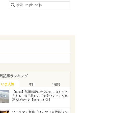
気記事ランキング
いま人気
昨日
1週間
【coca】部屋着級にラクなのにきちんと
見える！毎日着たい「激安ワンピ」が真
夏も快適だよ【旅行にも◎】
ワークマン新作「ひんやり多機能ワン