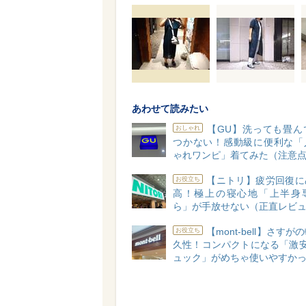
あわせて読みたい
【GU】洗っても畳ん
おしゃれ
つかない！感動級に便利な「
ゃれワンピ」着てみた（注意
【ニトリ】疲労回復に
お役立ち
高！極上の寝心地「上半身
ら」が手放せない（正直レビ
【mont-bell】さす
お役立ち
久性！コンパクトになる「激安
ュック」がめちゃ使いやすか