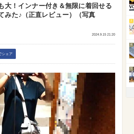
も大！インナー付き＆無限に着回せる
てみた♪（正直レビュー）（写真
3
2024.9.15 21:20
4
kでシェア
5