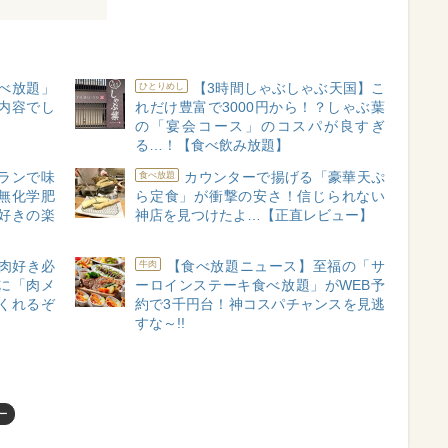
べ放題」
【3時間しゃぶしゃぶ天国】こ
ひとりめし
内容でし
れだけ豊富で3000円から！？しゃぶ葉
の「宴会コース」のコスパが良すぎ
る…！【食べ飲み放題】
ランで味
カウンターで揚げる「豪華天ぷ
食べ放題
無化学肥
ら定食」が衝撃の安さ！信じられない
好きの楽
神店を見つけたよ…【正直レビュー】
肉好き必
【食べ放題ニュース】至福の「サ
牛肉
に「肉メ
ーロインステーキ食べ放題」がWEB予
くれるぞ
約で3千円台！神コスパチャンスを見逃
すな～!!
ー