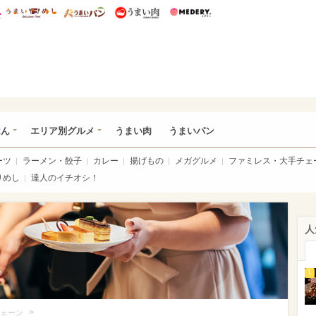
総研 ディズニー特集
mimot.
うまいめし
うまいパン
うまい肉
Medery.
いめし
はん
エリア別グルメ
うまい肉
うまいパン
ーツ
ラーメン・餃子
カレー
揚げもの
メガグルメ
ファミレス・大手チェ
りめし
達人のイチオシ！
人
1
>
ェーン