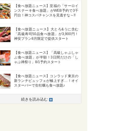
【食べ放題ニュース】至福の「サーロイ
ンステーキ食べ放題」がWEB予約で3千
円台！神コスパチャンスを見逃すな～!!
【食べ放題ニュース】大とろ&うに含む
「高級寿司50品食べ放題」が3,900円！
神安プラン8月限定で提供スタート
【食べ放題ニュース】「高級しゃぶしゃ
ぶ食べ放題」が半額！3日間だけの「し
ゃぶ禅祭り」8/1予約スタート
【食べ放題ニュース】コンラッド東京の
新ランチビュッフェが極上すぎ…！オイ
スターバーで生牡蠣も食べ放題♪
続きを読み込む