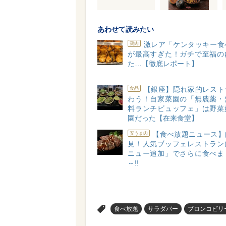
あわせて読みたい
激レア「ケンタッキー食
鶏肉
が最高すぎた！ガチで至福の
た…【徹底レポート】
【銀座】隠れ家的レスト
食品
わう！自家菜園の「無農薬・
料ランチビュッフェ」は野菜
園だった【在来食堂】
【食べ放題ニュース】
安うま肉
見！人気ブッフェレストラン
ニュー追加」でさらに食べま
～!!
>
食べ放題
サラダバー
ブロンコビリ