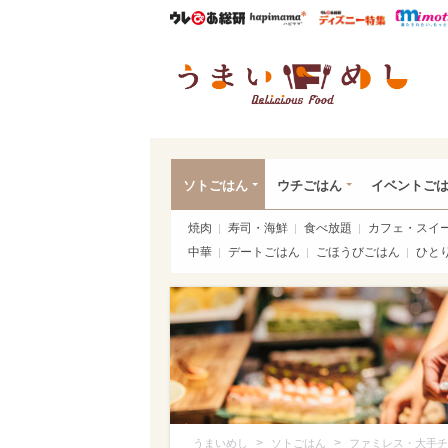
ウレぴあ総研
ハピママ*
ウレぴあ
うま
ソトごはん
ウチごはん
イベントご
焼肉
寿司・海鮮
食べ放題
カフェ・スイ
中華
デートごはん
ごほうびごはん
ひと
>
>
うまいめし
ソトごはん
ファミレス・大手チ