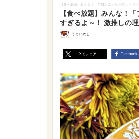
【食べ放題】みんな！「ブロンコビリーのサラダバ
【食べ放題】みんな！「
すぎるよ～！ 激推しの理由
うまいめし
Xでシェア
Faceboo