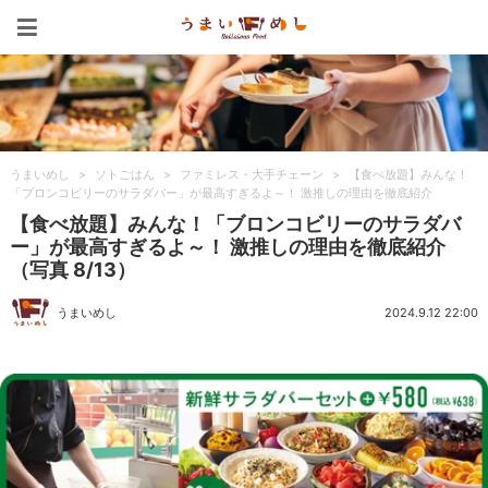
うまいめし
うまいめし
>
ソトごはん
>
ファミレス・大手チェーン
>
【食べ放題】みんな！
「ブロンコビリーのサラダバー」が最高すぎるよ～！ 激推しの理由を徹底紹介
【食べ放題】みんな！「ブロンコビリーのサラダバ
ー」が最高すぎるよ～！ 激推しの理由を徹底紹介
（写真 8/13）
うまいめし
2024.9.12 22:00