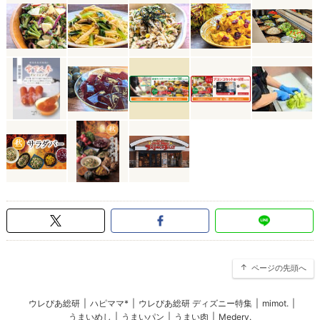
ページの先頭へ
ウレぴあ総研
|
ハピママ*
|
ウレぴあ総研 ディズニー特集
|
mimot.
|
うまいめし
|
うまいパン
|
うまい肉
|
Medery.