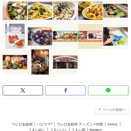
ページの先頭へ
ウレぴあ総研
|
ハピママ*
|
ウレぴあ総研 ディズニー特集
|
mimot.
|
うまいめし
|
うまいパン
|
うまい肉
|
Medery.