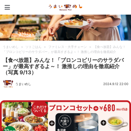
うまいめし
うまいめし
>
ソトごはん
>
ファミレス・大手チェーン
>
【食べ放題】みんな！
「ブロンコビリーのサラダバー」が最高すぎるよ～！ 激推しの理由を徹底紹介
【食べ放題】みんな！「ブロンコビリーのサラダバ
ー」が最高すぎるよ～！ 激推しの理由を徹底紹介
（写真 9/13）
うまいめし
2024.9.12 22:00