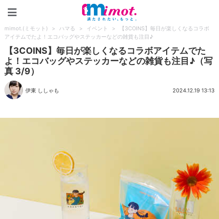
mimot.(ミモット)
mimot.(ミモット)
>
ハマる
>
イベント
>
【3COINS】毎日が楽しくなるコラボ
アイテムでたよ！エコバッグやステッカーなどの雑貨も注目♪
【3COINS】毎日が楽しくなるコラボアイテムでた
よ！エコバッグやステッカーなどの雑貨も注目♪（写
真 3/9）
伊東 ししゃも
2024.12.19 13:13