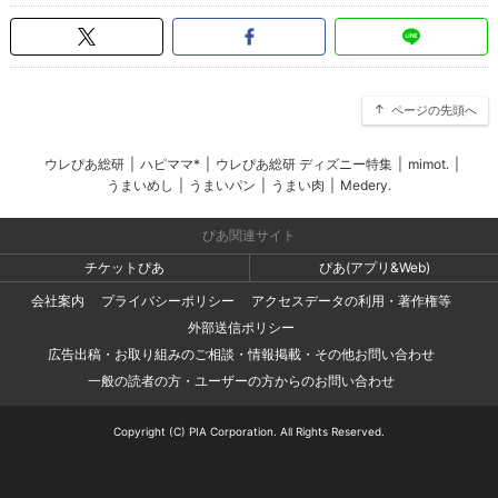
ページの先頭へ
ウレぴあ総研
|
ハピママ*
|
ウレぴあ総研 ディズニー特集
|
mimot.
|
うまいめし
|
うまいパン
|
うまい肉
|
Medery.
ぴあ関連サイト
チケットぴあ
ぴあ(アプリ&Web)
会社案内
プライバシーポリシー
アクセスデータの利用・著作権等
外部送信ポリシー
広告出稿・お取り組みのご相談・情報掲載・その他お問い合わせ
一般の読者の方・ユーザーの方からのお問い合わせ
Copyright (C) PIA Corporation. All Rights Reserved.