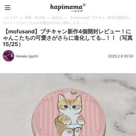
ハピママ*
ハピママ*
>
家事・生活術
>
食生活
>
【mofusand】プチキャン新作4個開封レ
ビュー！にゃんこたちの可愛さがさらに進化してる…！！
【mofusand】プチキャン新作4個開封レビュー！に
ゃんこたちの可愛さがさらに進化してる…！！（写真
15/25）
Hanako Iguchi
2025.2.9 20:30