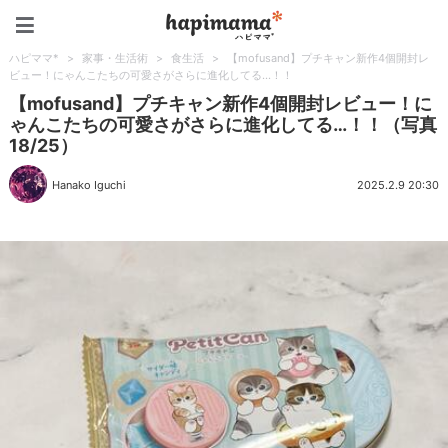
ハピママ*
ハピママ*
>
家事・生活術
>
食生活
>
【mofusand】プチキャン新作4個開封レ
ビュー！にゃんこたちの可愛さがさらに進化してる…！！
【mofusand】プチキャン新作4個開封レビュー！に
ゃんこたちの可愛さがさらに進化してる…！！（写真
18/25）
Hanako Iguchi
2025.2.9 20:30