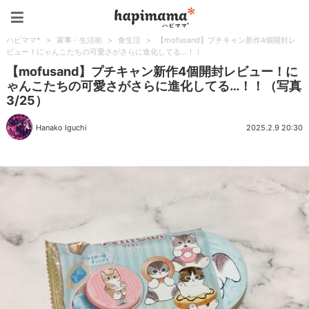
ハピママ*
ハピママ*
>
家事・生活術
>
食生活
>
【mofusand】プチキャン新作4個開封レ
ビュー！にゃんこたちの可愛さがさらに進化してる…！！
【mofusand】プチキャン新作4個開封レビュー！に
ゃんこたちの可愛さがさらに進化してる…！！（写真
3/25）
Hanako Iguchi
2025.2.9 20:30