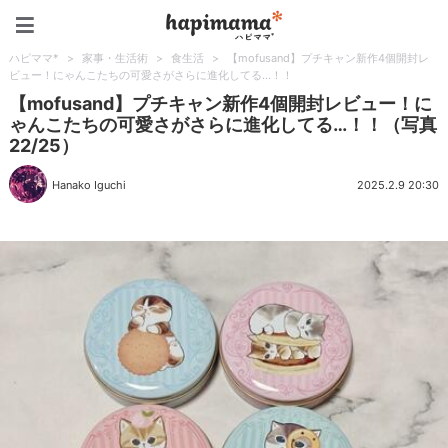
ハピママ*
ハピママ*
>
家事・生活術
>
食生活
>
【mofusand】プチキャン新作4個開封レ
ビュー！にゃんこたちの可愛さがさらに進化してる…！！
【mofusand】プチキャン新作4個開封レビュー！に
ゃんこたちの可愛さがさらに進化してる…！！（写真
22/25）
Hanako Iguchi
2025.2.9 20:30