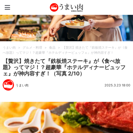
うまい肉
うまい肉
>
グルメ・料理
>
食品
>
【贅沢】焼きたて『鉄板焼ステーキ』が《食
べ放題》ってマジ！？超豪華『ホテルディナービュッフェ』が神内容すぎ！
【贅沢】焼きたて『鉄板焼ステーキ』が《食べ放
題》ってマジ！？超豪華『ホテルディナービュッフ
ェ』が神内容すぎ！（写真 2/10）
うまい肉
2025.3.23 18:00