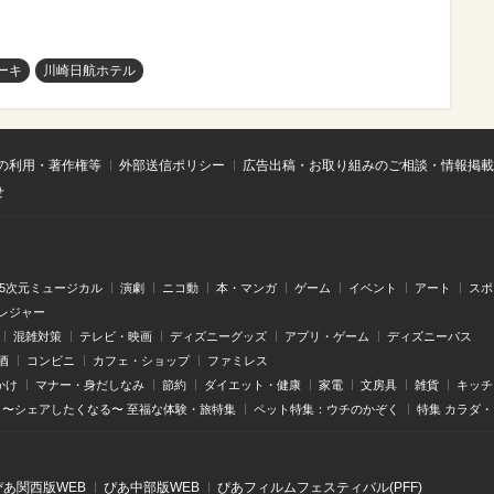
ーキ
川崎日航ホテル
の利用・著作権等
外部送信ポリシー
広告出稿・お取り組みのご相談・情報掲載
せ
.5次元ミュージカル
演劇
ニコ動
本・マンガ
ゲーム
イベント
アート
スポ
レジャー
混雑対策
テレビ・映画
ディズニーグッズ
アプリ・ゲーム
ディズニーパス
酒
コンビニ
カフェ・ショップ
ファミレス
かけ
マナー・身だしなみ
節約
ダイエット・健康
家電
文房具
雑貨
キッチ
〜シェアしたくなる〜 至福な体験・旅特集
ペット特集：ウチのかぞく
特集 カラダ
ぴあ関⻄版WEB
ぴあ中部版WEB
ぴあフィルムフェスティバル(PFF)