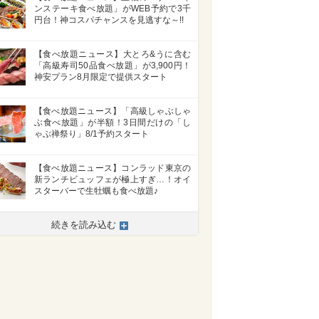
ンステーキ食べ放題」がWEB予約で3千
円台！神コスパチャンスを見逃すな～!!
【食べ放題ニュース】大とろ&うに含む
「高級寿司50品食べ放題」が3,900円！
神安プラン8月限定で提供スタート
【食べ放題ニュース】「高級しゃぶしゃ
ぶ食べ放題」が半額！3日間だけの「し
ゃぶ禅祭り」8/1予約スタート
【食べ放題ニュース】コンラッド東京の
新ランチビュッフェが極上すぎ…！オイ
スターバーで生牡蠣も食べ放題♪
続きを読み込む
>