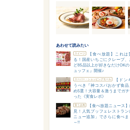
あわせて読みたい
【食べ放題】これは
スイーツ
る！国産いちごにクレープ、
ど85品以上が好きなだけOK
ュッフェ』開催♪
【ドン
スーパー・ショッピングモール
うべき『神コスパおかず食品
め5選！大容量＆激うまでガチ
った《実食レポ》
【食べ放題ニュース】
安うま肉
見！人気ブッフェレストラン
ニュー追加」でさらに食べま
～!!