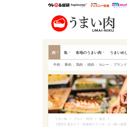
ウレぴあ総研
ハピママ*
ウレぴあ
うま
肉
魚
各地のうまい肉
うまいめ
牛肉
豚肉
鶏肉
焼肉
カレー
ブランド
>
>
>
うまい肉
グルメ・料理
食品
【贅沢】焼きたて『鉄板焼ステーキ』が《食べ放題