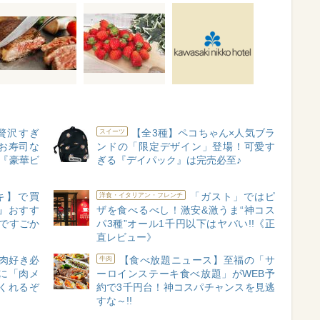
贅沢すぎ
【全3種】ペコちゃん×人気ブラ
スイーツ
お寿司な
ンドの「限定デザイン」登場！可愛す
の『豪華ビ
ぎる『デイパック』は完売必至♪
キ】で買
「ガスト」ではピ
洋食・イタリアン・フレンチ
』おすす
ザを食べるべし！激安&激うま“神コス
ですごか
パ3種”オール1千円以下はヤバい!!《正
直レビュー》
肉好き必
【食べ放題ニュース】至福の「サ
牛肉
に「肉メ
ーロインステーキ食べ放題」がWEB予
くれるぞ
約で3千円台！神コスパチャンスを見逃
すな～!!