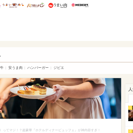
総研 ディズニー特集
mimot.
うまいめし
うまいパン
うまい肉
Medery.
い肉
し
牛
安うま肉
ハンバーガー
ジビエ
人
1
》ってマジ！？超豪華『ホテルディナービュッフェ』が神内容すぎ！
2