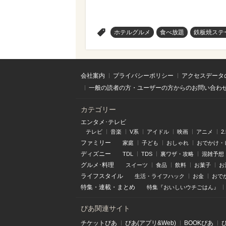
>
ホテルグルメ
食べ放題
鉄板焼ステ
会社案内
プライバシーポリシー
アクセスデータ
一般の読者の方・ユーザーの方からのお問い合わ
カテゴリー
エンタメ･テレビ
テレビ
音楽
V系
アイドル
映画
アニメ
2
ファミリー
家庭
子ども
おしゃれ
おでかけ・
ディズニー
TDL
TDS
裏ワザ・攻略
混雑予想
グルメ･料理
スイーツ
食品
飲料
お菓子
お
ライフスタイル
生活・ライフハック
お金
おで
特集
・
連載
・
まとめ
特集『おいしいウチごはん』
ぴあ関連サイト
チケットぴあ
ぴあ(アプリ&Web)
BOOKぴあ