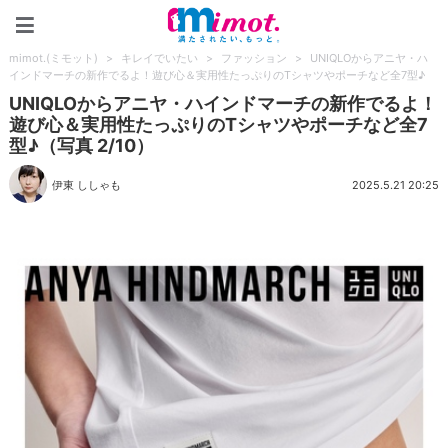
mimot.(ミモット)
mimot.(ミモット)
>
キレイでいたい
>
ファッション
>
UNIQLOからアニヤ・ハ
インドマーチの新作でるよ！遊び心＆実用性たっぷりのTシャツやポーチなど全7型♪
UNIQLOからアニヤ・ハインドマーチの新作でるよ！
遊び心＆実用性たっぷりのTシャツやポーチなど全7
型♪（写真 2/10）
伊東 ししゃも
2025.5.21 20:25