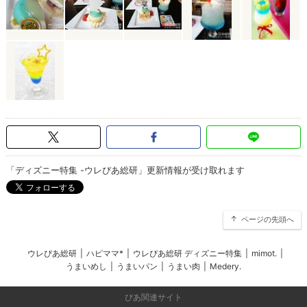
「ディズニー特集 -ウレぴあ総研」更新情報が受け取れます
ページの先頭へ
ウレぴあ総研
|
ハピママ*
|
ウレぴあ総研 ディズニー特集
|
mimot.
|
うまいめし
|
うまいパン
|
うまい肉
|
Medery.
ぴあ関連サイト