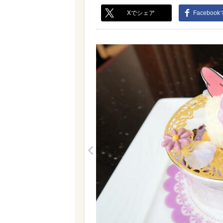
Xでシェア
Faceboo
<