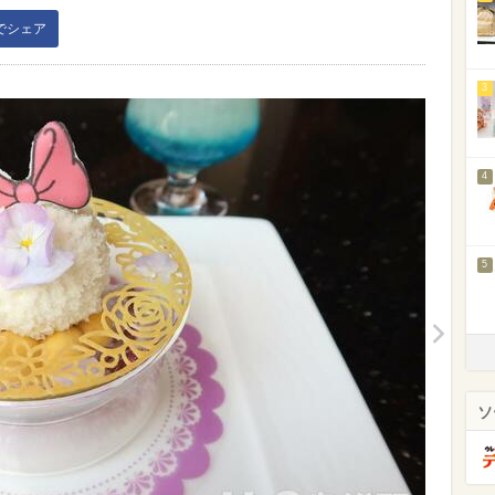
kでシェア
3
4
5
ソ