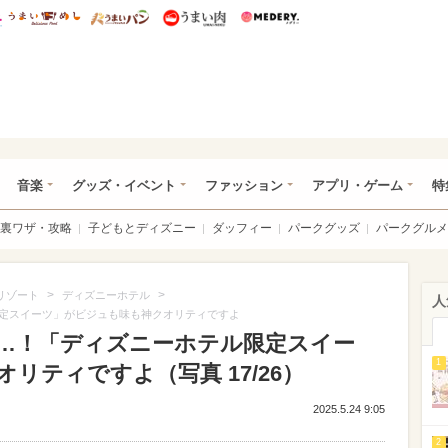
総研 ディズニー特集
mimot.
うまいめし
うまいパン
うまい肉
Medery.
ズニー特集 -ウレぴあ総研
音楽
グッズ・イベント
ファッション
アプリ・ゲーム
特
裏ワザ・攻略
子どもとディズニー
ダッフィー
パークグッズ
パークグルメ
>
>
リゾート
ディズニーホテル
人
定スイーツ」がビジュも味も神クオリティですよ
…！「ディズニーホテル限定スイー
1
リティですよ（写真 17/26）
2025.5.24 9:05
2