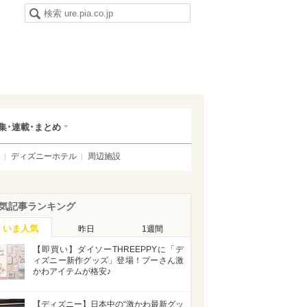
集･連載･まとめ
ディズニーホテル
周辺施設
気記事ランキング
いま人気
昨日
1週間
【即買い】ダイソーTHREEPPYに「デ
ィズニー新作グッズ」登場！プーさん激
かわアイテムが格安♪
【ディズニー】日本中の“激かわ最新グッ