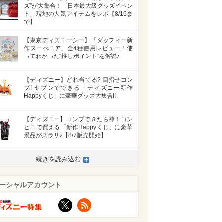
ズ”が大集合！「日本最大級グッズイベン
ト」現地の人気アイテムをレポ【8/16ま
で】
【東京ディズニーシー】「ダッフィー新
作スーべニア」全4種使用レビュー！使
ってわかった“推しポイント”を解説♪
【ディズニー】どれ当てる? 目指せコン
プ! セブンでできる「ディズニー新作
Happyくじ」に豪華グッズ大集合!!
【ディズニー】コンプできたら神！コン
ビニで買える「新作Happyくじ」に豪華
景品がズラリ♪【8/7販売開始】
>
続きを読み込む
ーシャルアカウント
X
RSS