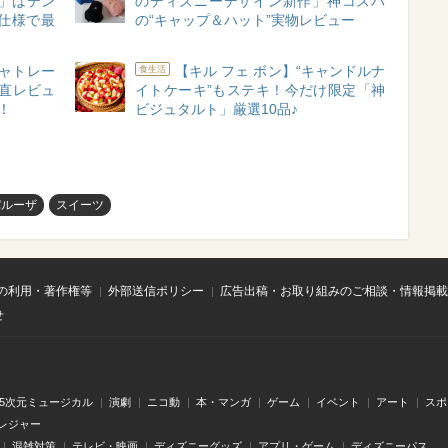
ネ」はテン
のディズニーデザイン新作」神コスパ
仕様で最
の“キャップ＆ハット”実物レビュー
ャトレー
【キル フェ ボン】“キャンドルナ
食生活
直レビュ
イトケーキ”もステキ！今だけ限定「神
！
ビジュタルト」厳選10品♪
パルーザ
スイーツ
の利用・著作権等
外部送信ポリシー
広告出稿・お取り組みのご相談・情報掲載
せ
.5次元ミュージカル
演劇
ニコ動
本・マンガ
ゲーム
イベント
アート
スポ
レジャー
混雑対策
テレビ・映画
ディズニーグッズ
アプリ・ゲーム
ディズニーパス