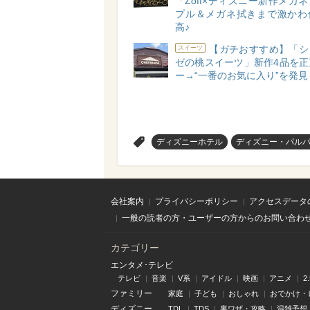
「Zoff×ディズニー新作メガ
プル＆メガネ拭きまで激かわ
高♪
【ガチおすすめ】「シ
スイーツ
ゼの桃スイーツ」新作4品を正
ー→“一番のお気に入り”を発見
>
ディズニーホテル
ディズニー・パル
会社案内
プライバシーポリシー
アクセスデータ
一般の読者の方・ユーザーの方からのお問い合わ
カテゴリー
エンタメ･テレビ
テレビ
音楽
V系
アイドル
映画
アニメ
2
ファミリー
家庭
子ども
おしゃれ
おでかけ・
ディズニー
TDL
TDS
裏ワザ・攻略
混雑予想