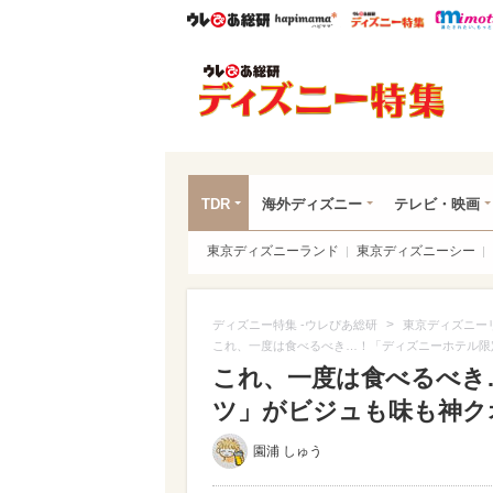
ウレぴあ総研
ハピママ*
ウレぴあ
ディ
TDR
海外ディズニー
テレビ・映画
東京ディズニーランド
東京ディズニーシー
>
ディズニー特集 -ウレぴあ総研
東京ディズニー
これ、一度は食べるべき…！「ディズニーホテル限
これ、一度は食べるべき
ツ」がビジュも味も神クオ
園浦 しゅう