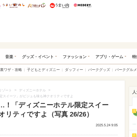
総研 ディズニー特集
mimot.
うまいめし
うまいパン
うまい肉
Medery.
ズニー特集 -ウレぴあ総研
音楽
グッズ・イベント
ファッション
アプリ・ゲーム
特
裏ワザ・攻略
子どもとディズニー
ダッフィー
パークグッズ
パークグルメ
>
>
リゾート
ディズニーホテル
人
定スイーツ」がビジュも味も神クオリティですよ
…！「ディズニーホテル限定スイー
1
リティですよ（写真 26/26）
2025.5.24 9:05
2