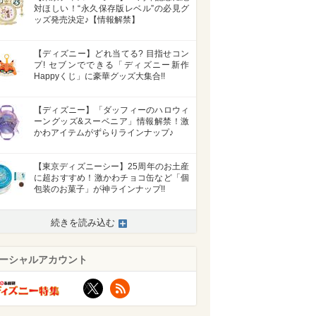
対ほしい！“永久保存版レベル”の必見グ
ッズ発売決定♪【情報解禁】
【ディズニー】どれ当てる? 目指せコン
プ! セブンでできる「ディズニー新作
Happyくじ」に豪華グッズ大集合!!
【ディズニー】「ダッフィーのハロウィ
ーングッズ&スーベニア」情報解禁！激
かわアイテムがずらりラインナップ♪
【東京ディズニーシー】25周年のお土産
に超おすすめ！激かわチョコ缶など「個
包装のお菓子」が神ラインナップ!!
続きを読み込む
ーシャルアカウント
X
RSS