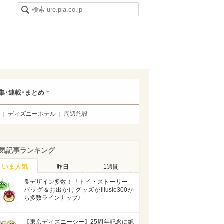
集･連載･まとめ
ディズニーホテル
周辺施設
気記事ランキング
いま人気
昨日
1週間
良デザイン多数！「トイ・ストーリー」
バッグ＆お出かけグッズがillusie300か
ら多数ラインナップ♪
【東京ディズニーシー】25周年記念に絶