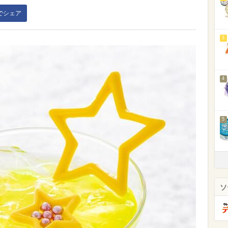
kでシェア
3
4
5
ソ