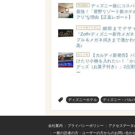
ディズニー旅にコスパ
周辺施設
最強！「星野リゾート新ホテル
アリ”な理由【正直レポート】
細部までデザ
パーク外アイテム
「Zoff×ディズニー新作メガ
プル＆メガネ拭きまで激かわ
高♪
【カルディ新発売】バ
おしゃれ
けたり小物を入れたい！「か
グッズ（お菓子付き）」2点実
ー
>
ディズニーホテル
ディズニー・パル
会社案内
プライバシーポリシー
アクセスデータ
一般の読者の方・ユーザーの方からのお問い合わ