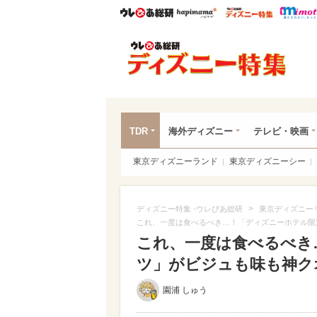
ウレぴあ総研
ハピママ*
ウレぴあ
ディ
TDR
海外ディズニー
テレビ・映画
東京ディズニーランド
東京ディズニーシー
>
ディズニー特集 -ウレぴあ総研
東京ディズニー
これ、一度は食べるべき…！「ディズニーホテル限
これ、一度は食べるべき
ツ」がビジュも味も神クオ
園浦 しゅう