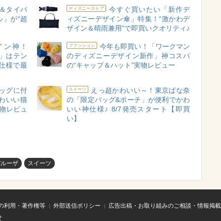
＆タイパ
今すぐ買いたい「新作デ
ディズニーストア
」が“超
ィズニーデザイン傘」特集！“激かわデ
ザイン＆晴雨兼用”で即買いクオリティ♪
イン神！
今年も即買い！「ワークマン
ファッション
ネ」はテン
のディズニーデザイン新作」神コスパ
仕様で最
の“キャップ＆ハット”実物レビュー
ッグに付
えっ超かわいい～！東京ばな奈
スイーツ
わいい猫
の「限定バッグ&ポーチ」が便利でかわ
物レビュ
いい神仕様♪ 8/7発売スタート【即買
い】
パルーザ
スイーツ
の利用・著作権等
外部送信ポリシー
広告出稿・お取り組みのご相談・情報掲載
せ