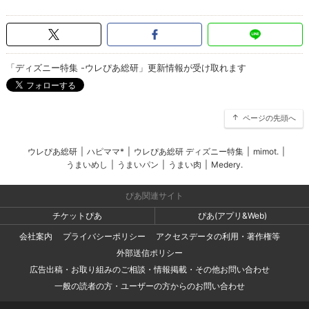
「ディズニー特集 -ウレぴあ総研」更新情報が受け取れます
ページの先頭へ
ウレぴあ総研
|
ハピママ*
|
ウレぴあ総研 ディズニー特集
|
mimot.
|
うまいめし
|
うまいパン
|
うまい肉
|
Medery.
ぴあ関連サイト
チケットぴあ
ぴあ(アプリ&Web)
会社案内
プライバシーポリシー
アクセスデータの利用・著作権等
外部送信ポリシー
広告出稿・お取り組みのご相談・情報掲載・その他お問い合わせ
一般の読者の方・ユーザーの方からのお問い合わせ