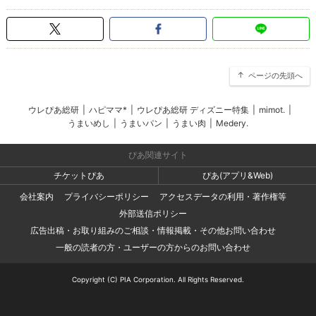
ページの先頭へ
ウレぴあ総研
|
ハピママ*
|
ウレぴあ総研 ディズニー特集
|
mimot.
|
うまいめし
|
うまいパン
|
うまい肉
|
Medery.
ぴあ関連サイト
チケットぴあ
ぴあ(アプリ&Web)
会社案内
プライバシーポリシー
アクセスデータの利用・著作権等
外部送信ポリシー
広告出稿・お取り組みのご相談・情報掲載・その他お問い合わせ
一般の読者の方・ユーザーの方からのお問い合わせ
Copyright (C) PIA Corporation. All Rights Reserved.