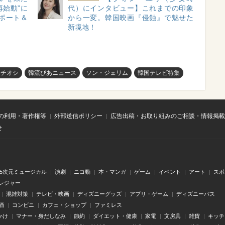
再始動”に
代）にインタビュー】これまでの印象
ポート＆
から一変。韓国映画『侵蝕』で魅せた
新境地！
イチオシ
韓流ぴあニュース
ソン・ジェリム
韓国テレビ特集
の利用・著作権等
外部送信ポリシー
広告出稿・お取り組みのご相談・情報掲載
せ
.5次元ミュージカル
演劇
ニコ動
本・マンガ
ゲーム
イベント
アート
スポ
レジャー
混雑対策
テレビ・映画
ディズニーグッズ
アプリ・ゲーム
ディズニーパス
酒
コンビニ
カフェ・ショップ
ファミレス
かけ
マナー・身だしなみ
節約
ダイエット・健康
家電
文房具
雑貨
キッチ