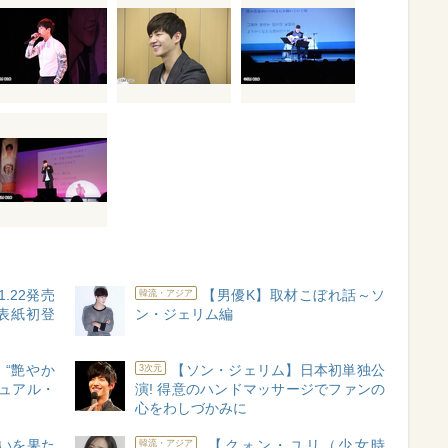
.22発売
【男優K】取材こぼれ話～ソ
韓流・アジア
」表紙初登
ン・ジェリム編
“艶やか
【ソン・ジェリム】日本初単独公
3次元
ュアル・
演! 得意のハンドマッサージでファンの
心をわしづかみに
】誓いを果た
【クォン・ユリ（少女時
韓流・アジア