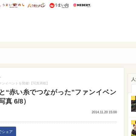
総研 ディズニー特集
mimot.
うまいめし
うまいパン
うまい肉
Medery.
ぴあ
>
人
ァンイベントを開催!【写真満載】
と“赤い糸でつながった”ファンイベン
1
真 6/8）
2014.11.20 15:00
2
kでシェア