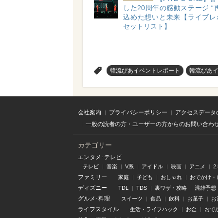
した20周年の感動ステージ “
込めた想いと未来【ライブレ
セットリスト】
>
韓流ぴあイベントレポート
韓流ぴあ
会社案内
プライバシーポリシー
アクセスデータ
一般の読者の方・ユーザーの方からのお問い合わ
カテゴリー
エンタメ･テレビ
テレビ
音楽
V系
アイドル
映画
アニメ
2
ファミリー
家庭
子ども
おしゃれ
おでかけ・
ディズニー
TDL
TDS
裏ワザ・攻略
混雑予想
グルメ･料理
スイーツ
食品
飲料
お菓子
お
ライフスタイル
生活・ライフハック
お金
おで