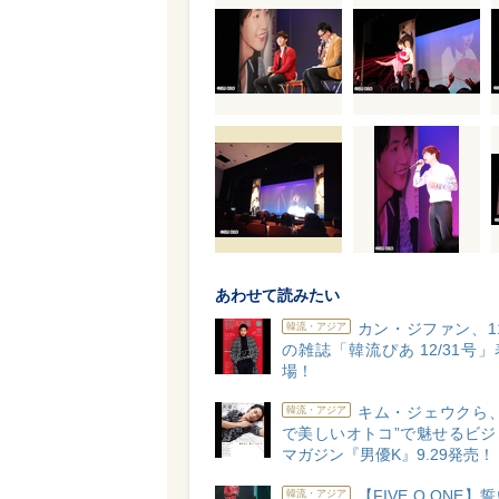
あわせて読みたい
カン・ジファン、11
韓流・アジア
の雑誌「韓流ぴあ 12/31号
場！
キム・ジェウクら、
韓流・アジア
で美しいオトコ”で魅せるビジ
マガジン『男優K』9.29発売！
【FIVE O ONE
韓流・アジア