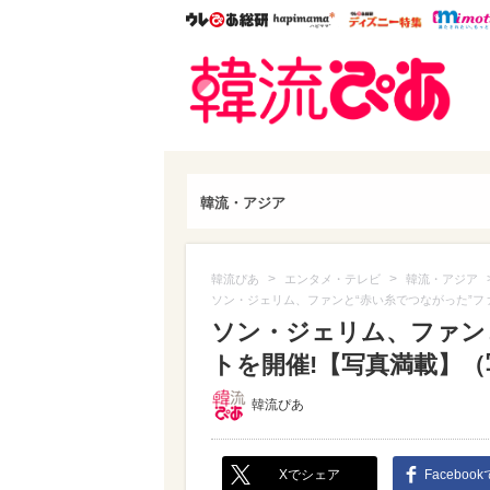
ウレぴあ総研
ハピママ*
ウレぴあ
韓流
韓流・アジア
>
>
韓流ぴあ
エンタメ・テレビ
韓流・アジア
ソン・ジェリム、ファンと“赤い糸でつながった”フ
ソン・ジェリム、ファン
トを開催!【写真満載】（写
韓流ぴあ
Xでシェア
Faceboo