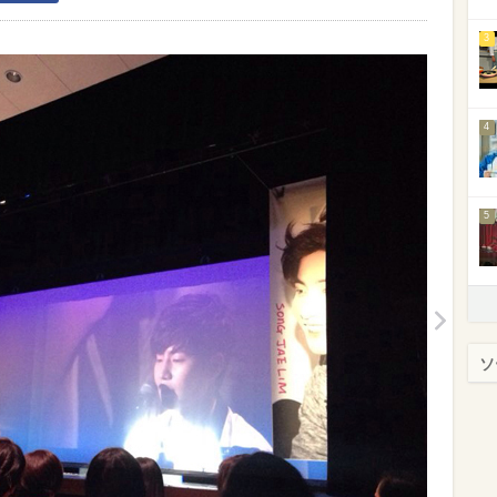
3
4
5
ソ