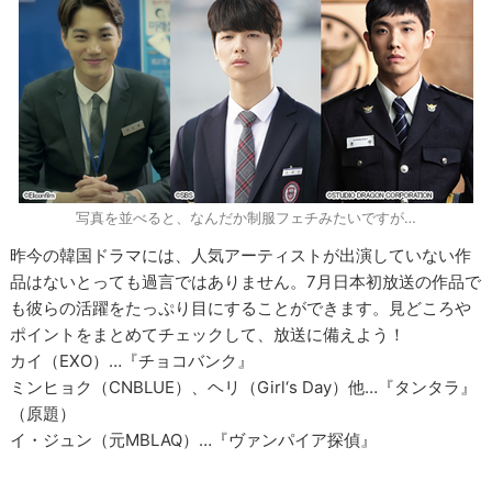
写真を並べると、なんだか制服フェチみたいですが…
昨今の韓国ドラマには、人気アーティストが出演していない作
品はないとっても過言ではありません。7月日本初放送の作品で
も彼らの活躍をたっぷり目にすることができます。見どころや
ポイントをまとめてチェックして、放送に備えよう！
カイ（EXO）…『チョコバンク』
ミンヒョク（CNBLUE）、ヘリ（Girl‘s Day）他…『タンタラ』
（原題）
イ・ジュン（元MBLAQ）…『ヴァンパイア探偵』