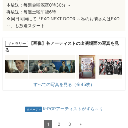
本放送：毎週金曜深夜0時30分 ～
再放送：毎週土曜午後6時
☆同日同局にて『EXO NEXT DOOR ～私のお隣さんはEXO
～』も放送スタート
【画像】各アーティストの出演場面の写真を見
ギャラリー
る
すべての写真を見る（全45枚）
K-POPアーティストがずら～り
次ページ
1
2
3
»