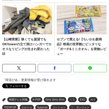
「韓流ぴあ」更新情報が受け取れます
韓国テレビ特集
K-POP
Girls Girls Girls
ヘリ
EXO
カイ
>
TEENTOP
エルジョ
5urprise
コンミョン
ソ・ガンジュン