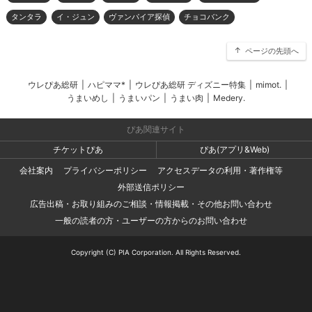
タンタラ
イ・ジュン
ヴァンパイア探偵
チョコバンク
ページの先頭へ
ウレぴあ総研
|
ハピママ*
|
ウレぴあ総研 ディズニー特集
|
mimot.
|
うまいめし
|
うまいパン
|
うまい肉
|
Medery.
ぴあ関連サイト
チケットぴあ
ぴあ(アプリ&Web)
会社案内
プライバシーポリシー
アクセスデータの利用・著作権等
外部送信ポリシー
広告出稿・お取り組みのご相談・情報掲載・その他お問い合わせ
一般の読者の方・ユーザーの方からのお問い合わせ
Copyright (C) PIA Corporation. All Rights Reserved.