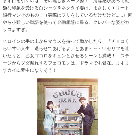
まず目を引くのは、その麗しきスーツ姿！ 清潔感があって勤
勉な印象を受ける白シャツ＆ネクタイ姿は、まさしくエリート
銀行マンそのもの！（実際はフリをしているだけだけど……）何
やら小難しい単語を使って金融相談に乗る、クレバーな姿がカ
ッコよすぎ。
ヒロインの手の上からマウスを持って動かしたり、「チョコく
らい甘い人生、送らせてあげるよ」とあま～～～いセリフを吐
いたりと、乙女ゴコロをキュンとさせるシーンも満載！ ステ
ージからダダ漏れするフェロモンは、ドラマでも健在。ますま
すカイに夢中になりそう！