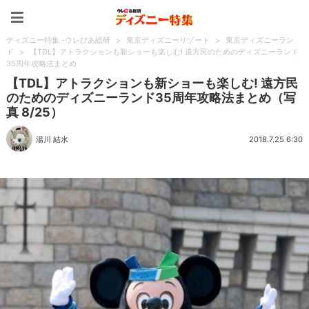
ディズニー特集 -ウレぴあ
ディズニー特集 -ウレぴあ総研
>
東京ディズニーリゾート
>
東京ディズニーラン
ド
>
【TDL】アトラクションも新ショーも楽しむ! 遠方民のためのディズニーランド
35周年攻略法まとめ
【TDL】アトラクションも新ショーも楽しむ! 遠方民
のためのディズニーランド35周年攻略法まとめ（写
真 8/25）
湯川 結水
2018.7.25 6:30