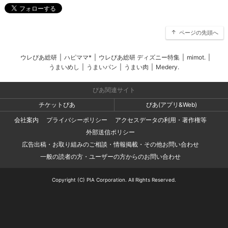
ページの先頭へ
ウレぴあ総研
|
ハピママ*
|
ウレぴあ総研 ディズニー特集
|
mimot.
|
うまいめし
|
うまいパン
|
うまい肉
|
Medery.
ぴあ関連サイト
チケットぴあ
ぴあ(アプリ&Web)
会社案内
プライバシーポリシー
アクセスデータの利用・著作権等
外部送信ポリシー
広告出稿・お取り組みのご相談・情報掲載・その他お問い合わせ
一般の読者の方・ユーザーの方からのお問い合わせ
Copyright (C) PIA Corporation. All Rights Reserved.