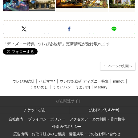
「ディズニー特集 -ウレぴあ総研」更新情報が受け取れます
ページの先頭へ
ウレぴあ総研
|
ハピママ*
|
ウレぴあ総研 ディズニー特集
|
mimot.
|
うまいめし
|
うまいパン
|
うまい肉
|
Medery.
ぴあ関連サイト
チケットぴあ
ぴあ(アプリ&Web)
会社案内
プライバシーポリシー
アクセスデータの利用・著作権等
外部送信ポリシー
広告出稿・お取り組みのご相談・情報掲載・その他お問い合わせ