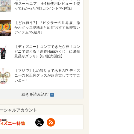
作スーべニア」全4種使用レビュー！使
ってわかった“推しポイント”を解説♪
【どれ買う?】「ピクサーの世界展」激
かわグッズ現地まとめ!! “おすすめ即買い
アイテム”を紹介♪
【ディズニー】コンプできたら神！コン
ビニで買える「新作Happyくじ」に豪華
景品がズラリ♪【8/7販売開始】
【マジで】しめ飾りまであるの!? ディズ
ニーのお正月グッズが超充実しててすご
いよ～！
>
続きを読み込む
ーシャルアカウント
X
RSS