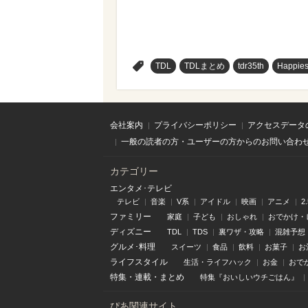
>
TDL
TDLまとめ
tdr35th
Happies
会社案内
プライバシーポリシー
アクセスデータ
一般の読者の方・ユーザーの方からのお問い合わ
カテゴリー
エンタメ･テレビ
テレビ
音楽
V系
アイドル
映画
アニメ
2
ファミリー
家庭
子ども
おしゃれ
おでかけ・
ディズニー
TDL
TDS
裏ワザ・攻略
混雑予想
グルメ･料理
スイーツ
食品
飲料
お菓子
お
ライフスタイル
生活・ライフハック
お金
おで
特集
・
連載
・
まとめ
特集『おいしいウチごはん』
ぴあ関連サイト