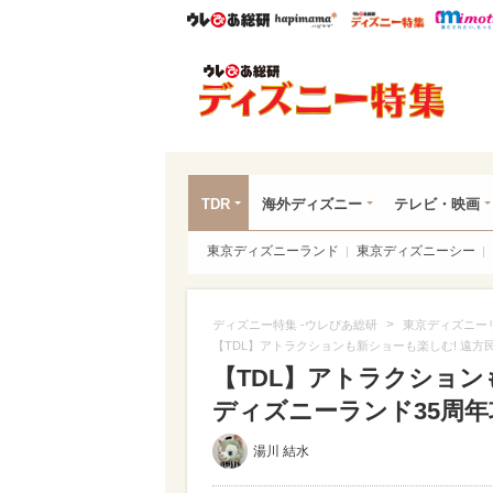
ウレぴあ総研
ハピママ*
ウレぴあ
ディ
TDR
海外ディズニー
テレビ・映画
東京ディズニーランド
東京ディズニーシー
>
ディズニー特集 -ウレぴあ総研
東京ディズニー
【TDL】アトラクションも新ショーも楽しむ! 遠
【TDL】アトラクション
ディズニーランド35周年攻
湯川 結水