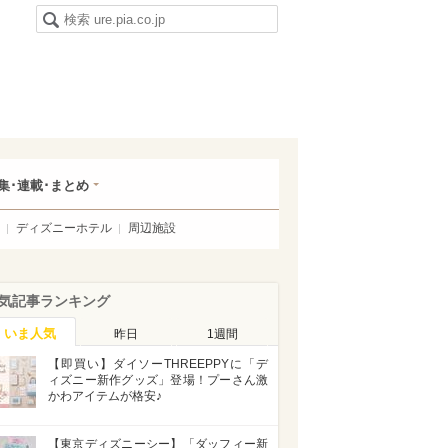
集･連載･まとめ
ディズニーホテル
周辺施設
気記事ランキング
いま人気
昨日
1週間
【即買い】ダイソーTHREEPPYに「デ
ィズニー新作グッズ」登場！プーさん激
かわアイテムが格安♪
【東京ディズニーシー】「ダッフィー新