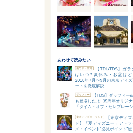
あわせて読みたい
【TDL/TDS】ガ
裏ワザ・攻略
はいつ? 夏休み・お盆はど
2018年7月〜9月の東京ディ
ートを徹底解説
【TDS】ダッフィー
ダッフィー
も登場したよ! 35周年オリジ
「タイム・オブ・セレブレー
【東京ディズ
東京ディズニーランド
ド】「夏ディズニー」アトラ
メ・イベント“必見ポイント”