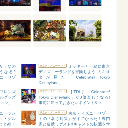
ラガラなの
ミッキーと一緒に東京
東京ディズニーランド
うなる?
ディズニーランドを冒険しよう! ミキオ
ズニーリゾ
タが見た「Celebrate! Tokyo
Disneyland」
&フレンズ
【TDL】「Celebrate!
東京ディズニーランド
ナルグッズ
Tokyo Disneyland」が3倍楽しくなる!
ション」
事前に知っておきたいポイント3つ
ニーラン
東京ディズニーリゾー
東京ディズニーランド
ク・グル
トの「暑さ対策」がすごかった！専門
総まとめ！
家と連携しゲスト&キャストの快適をサ