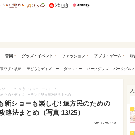
総研 ディズニー特集
mimot.
うまいめし
うまいパン
うまい肉
Medery.
ズニー特集 -ウレぴあ総研
音楽
グッズ・イベント
ファッション
アプリ・ゲーム
特
裏ワザ・攻略
子どもとディズニー
ダッフィー
パークグッズ
パークグルメ
>
>
リゾート
東京ディズニーランド
人
方民のためのディズニーランド35周年攻略法まとめ
も新ショーも楽しむ! 遠方民のための
1
略法まとめ（写真 13/25）
2018.7.25 6:30
2