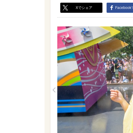
Xでシェア
Faceboo
<