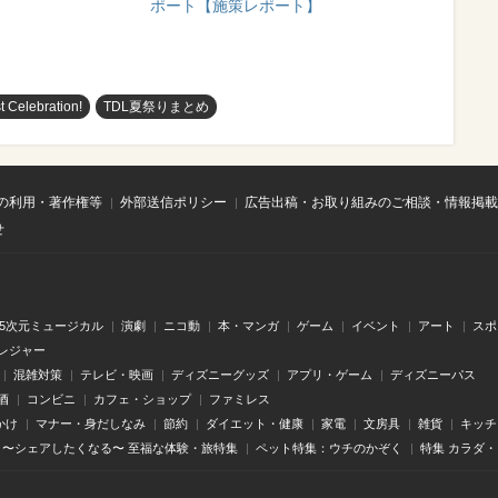
ポート【施策レポート】
t Celebration!
TDL夏祭りまとめ
の利用・著作権等
外部送信ポリシー
広告出稿・お取り組みのご相談・情報掲載
せ
.5次元ミュージカル
演劇
ニコ動
本・マンガ
ゲーム
イベント
アート
スポ
レジャー
混雑対策
テレビ・映画
ディズニーグッズ
アプリ・ゲーム
ディズニーパス
酒
コンビニ
カフェ・ショップ
ファミレス
かけ
マナー・身だしなみ
節約
ダイエット・健康
家電
文房具
雑貨
キッチ
〜シェアしたくなる〜 至福な体験・旅特集
ペット特集：ウチのかぞく
特集 カラダ