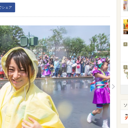
kでシェア
3
4
5
ソ