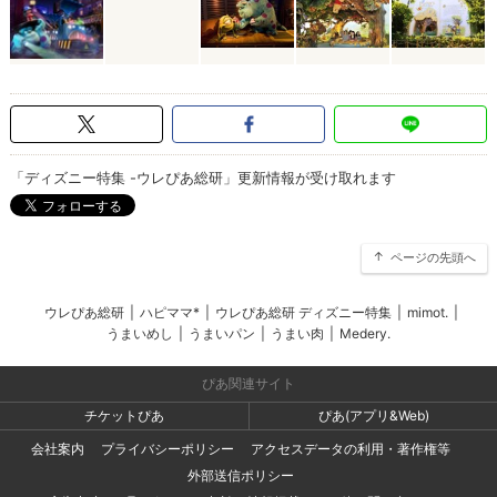
「ディズニー特集 -ウレぴあ総研」更新情報が受け取れます
ページの先頭へ
ウレぴあ総研
|
ハピママ*
|
ウレぴあ総研 ディズニー特集
|
mimot.
|
うまいめし
|
うまいパン
|
うまい肉
|
Medery.
ぴあ関連サイト
チケットぴあ
ぴあ(アプリ&Web)
会社案内
プライバシーポリシー
アクセスデータの利用・著作権等
外部送信ポリシー