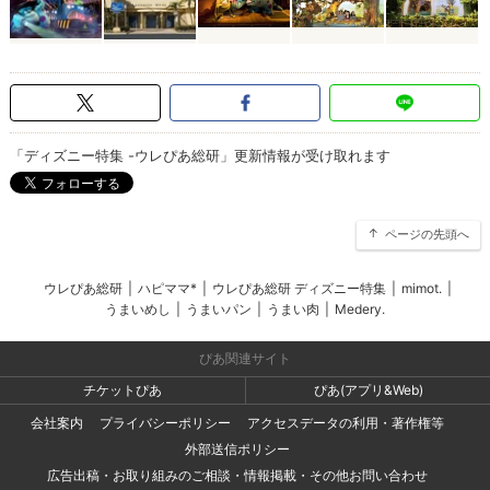
「ディズニー特集 -ウレぴあ総研」更新情報が受け取れます
ページの先頭へ
ウレぴあ総研
|
ハピママ*
|
ウレぴあ総研 ディズニー特集
|
mimot.
|
うまいめし
|
うまいパン
|
うまい肉
|
Medery.
ぴあ関連サイト
チケットぴあ
ぴあ(アプリ&Web)
会社案内
プライバシーポリシー
アクセスデータの利用・著作権等
外部送信ポリシー
広告出稿・お取り組みのご相談・情報掲載・その他お問い合わせ