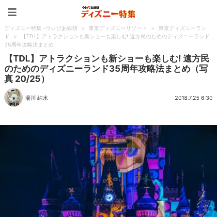
ディズニー特集 -ウレぴあ
ディズニー特集 -ウレぴあ総研
>
東京ディズニーリゾート
>
東京ディズニーラン
ド
>
【TDL】アトラクションも新ショーも楽しむ! 遠方民のためのディズニーランド
35周年攻略法まとめ
【TDL】アトラクションも新ショーも楽しむ! 遠方民
のためのディズニーランド35周年攻略法まとめ（写
真 20/25）
湯川 結水
2018.7.25 6:30