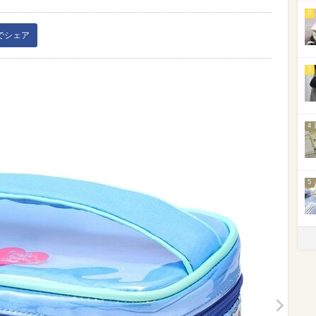
2
kでシェア
3
4
5