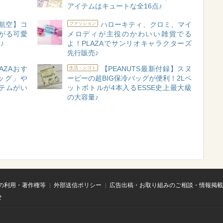
アイテムはキュートな全16点♪
ン航空】コ
ハローキティ、クロミ、マイ
ファッション
がる可愛
メロディが主役のかわいい雑貨でる
♪
よ！PLAZAでサンリオキャラクターズ
先行販売♪
AZAおす
【PEANUTS最新付録】スヌ
生活・シゴト
ッグ」や
ーピーの超BIG保冷バッグが便利！2Lペ
テムがい
ットボトルが4本入るESSE史上最大級
の大容量♪
の利用・著作権等
外部送信ポリシー
広告出稿・お取り組みのご相談・情報掲載
せ