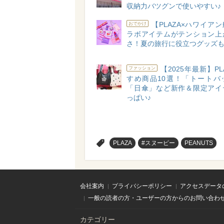
収納力バツグンで使いやすい♪
【PLAZA×ハワイア
おでかけ
ラボアイテムがテンション上
さ！夏の旅行に役立つグッズも
【2025年最新】PL
ファッション
すめ商品10選！「トートバ
「日傘」など新作＆限定アイ
っぱい♪
>
PLAZA
#スヌーピー
PEANUTS
会社案内
プライバシーポリシー
アクセスデータ
一般の読者の方・ユーザーの方からのお問い合わ
カテゴリー