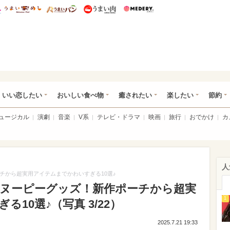
総研 ディズニー特集
mimot.
うまいめし
うまいパン
うまい肉
Medery.
ot.(ミモット)
いい恋したい
おいしい食べ物
癒されたい
楽したい
節約
ミュージカル
演劇
音楽
V系
テレビ・ドラマ
映画
旅行
おでかけ
カ
人
ーチから超実用アイテムまでかわいすぎる10選♪
スヌーピーグッズ！新作ポーチから超実
1
10選♪（写真 3/22）
2025.7.21 19:33