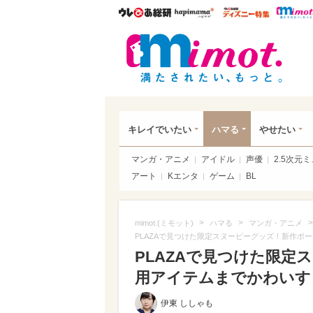
ウレぴあ総研
ハピママ*
ウレぴあ
mim
キレイでいたい
ハマる
やせたい
マンガ・アニメ
アイドル
声優
2.5次元
アート
Kエンタ
ゲーム
BL
>
>
>
mimot.(ミモット)
ハマる
マンガ・アニメ
PLAZAで見つけた限定スヌーピーグッズ！新作ポ
PLAZAで見つけた限定
用アイテムまでかわいすぎる
伊東 ししゃも