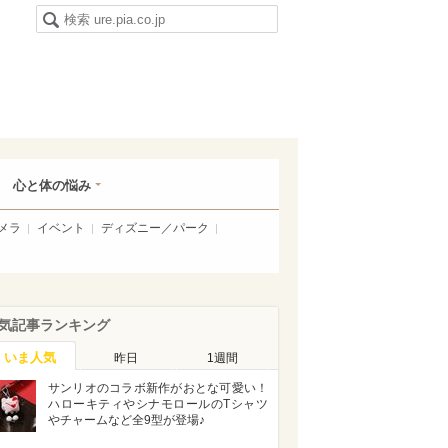
心と体の悩み
メラ
イベント
ディズニー／パーク
気記事ランキング
いま人気
昨日
1週間
サンリオのコラボ新作がおとな可愛い！
ハローキティやシナモロールのTシャツ
やチャームなど全9型が登場♪