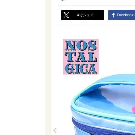
Xでシェア
Faceboo
<