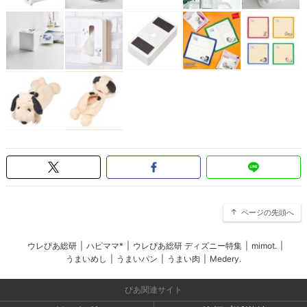
ページの先頭へ
ウレぴあ総研
|
ハピママ*
|
ウレぴあ総研 ディズニー特集
|
mimot.
|
うまいめし
|
うまいパン
|
うまい肉
|
Medery.
ぴあ関連サイト