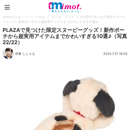
mimot.(ミモット)
mimot.(ミモット)
>
ハマる
>
マンガ・アニメ
>
PLAZAで見つけた限定スヌーピ
ーグッズ！新作ポーチから超実用アイテムまでかわいすぎる10選♪
PLAZAで見つけた限定スヌーピーグッズ！新作ポー
チから超実用アイテムまでかわいすぎる10選♪（写真
22/22）
伊東 ししゃも
2025.7.21 19:33