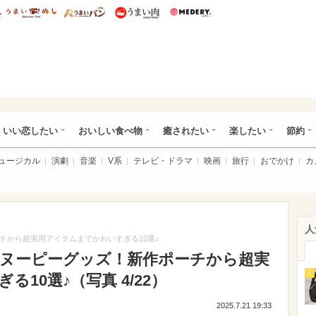
総研 ディズニー特集
mimot.
うまいめし
うまいパン
うまい肉
Medery.
ot.(ミモット)
いい恋したい
おいしい食べ物
癒されたい
楽したい
節約
ミュージカル
演劇
音楽
V系
テレビ・ドラマ
映画
旅行
おでかけ
カ
人
ーチから超実用アイテムまでかわいすぎる10選♪
スヌーピーグッズ！新作ポーチから超実
1
10選♪（写真 4/22）
2025.7.21 19:33