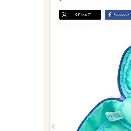
Xでシェア
Faceboo
<