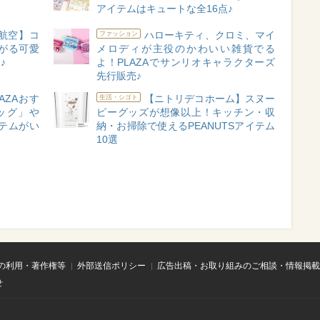
アイテムはキュートな全16点♪
ン航空】コ
ハローキティ、クロミ、マイ
ファッション
がる可愛
メロディが主役のかわいい雑貨でる
♪
よ！PLAZAでサンリオキャラクターズ
先行販売♪
AZAおす
【ニトリデコホーム】スヌー
生活・シゴト
ッグ」や
ピーグッズが想像以上！キッチン・収
テムがい
納・お掃除で使えるPEANUTSアイテム
10選
の利用・著作権等
外部送信ポリシー
広告出稿・お取り組みのご相談・情報掲載
せ