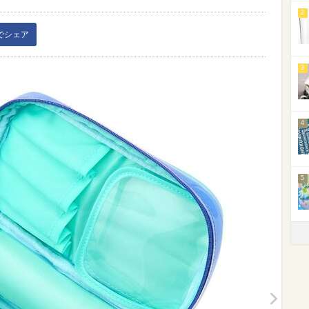
2
kでシェア
3
4
5