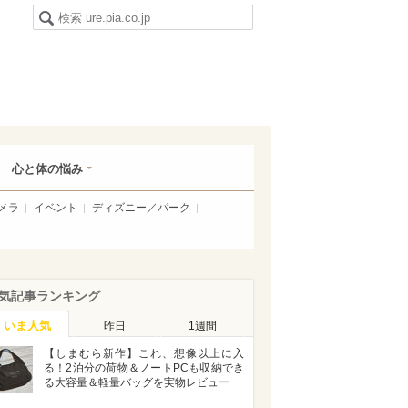
心と体の悩み
メラ
イベント
ディズニー／パーク
気記事ランキング
いま人気
昨日
1週間
【しまむら新作】これ、想像以上に入
る！2泊分の荷物＆ノートPCも収納でき
る大容量＆軽量バッグを実物レビュー