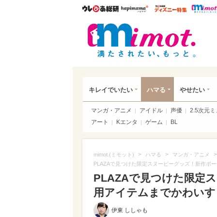
ウレぴあ総研
ハピママ*
ウレぴあ
mim
キレイでいたい
ハマる
やせたい
マンガ・アニメ
アイドル
声優
2.5次元
アート
Kエンタ
ゲーム
BL
>
>
>
mimot.(ミモット)
ハマる
マンガ・アニメ
PLAZAで見つけた限定スヌーピーグッズ！新作ポ
PLAZAで見つけた限定
用アイテムまでかわいすぎる
伊東 ししゃも