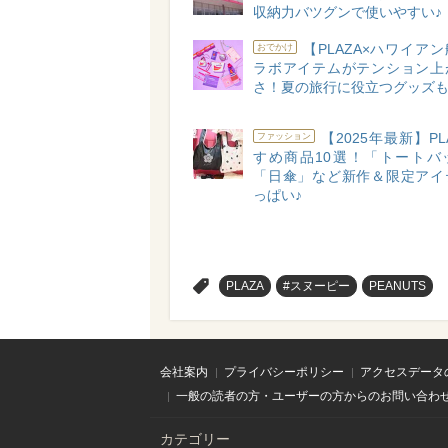
収納力バツグンで使いやすい♪
【PLAZA×ハワイア
おでかけ
ラボアイテムがテンション上
さ！夏の旅行に役立つグッズも
【2025年最新】PL
ファッション
すめ商品10選！「トートバ
「日傘」など新作＆限定アイ
っぱい♪
>
PLAZA
#スヌーピー
PEANUTS
会社案内
プライバシーポリシー
アクセスデータ
一般の読者の方・ユーザーの方からのお問い合わ
カテゴリー