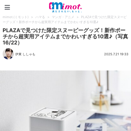
mimot.(ミモット)
mimot.(ミモット)
>
ハマる
>
マンガ・アニメ
>
PLAZAで見つけた限定スヌーピ
ーグッズ！新作ポーチから超実用アイテムまでかわいすぎる10選♪
PLAZAで見つけた限定スヌーピーグッズ！新作ポー
チから超実用アイテムまでかわいすぎる10選♪（写真
16/22）
伊東 ししゃも
2025.7.21 19:33