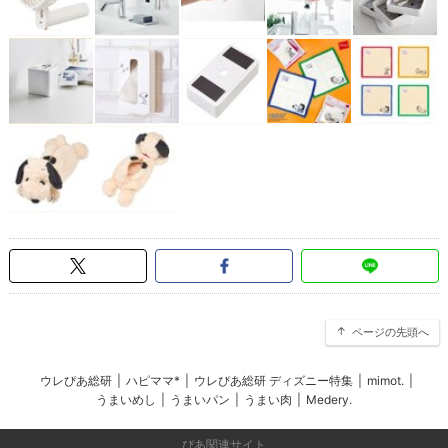
ページの先頭へ
ウレぴあ総研
|
ハピママ*
|
ウレぴあ総研 ディズニー特集
|
mimot.
|
うまいめし
|
うまいパン
|
うまい肉
|
Medery.
ぴあ関連サイト