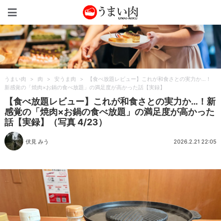
うまい肉
うまい肉
>
肉
>
安うま肉
>
【食べ放題レビュー】これが和食さとの実力か…！
新感覚の「焼肉×お鍋の食べ放題」の満足度が高かった話【実録】
【食べ放題レビュー】これが和食さとの実力か…！新
感覚の「焼肉×お鍋の食べ放題」の満足度が高かった
話【実録】（写真 4/23）
伏見 みう
2026.2.21 22:05