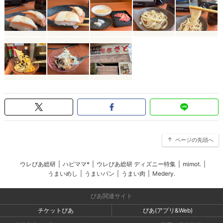
ページの先頭へ
ウレぴあ総研
|
ハピママ*
|
ウレぴあ総研 ディズニー特集
|
mimot.
|
うまいめし
|
うまいパン
|
うまい肉
|
Medery.
ぴあ関連サイト
チケットぴあ
ぴあ(アプリ&Web)